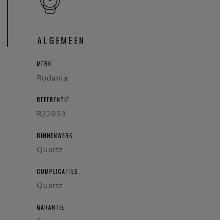
Heeft u verdere vragen kan u steeds
contact
opnemen.
ALGEMEEN
MERK
Rodania
REFERENTIE
R22059
BINNENWERK
Quartz
COMPLICATIES
Quartz
GARANTIE