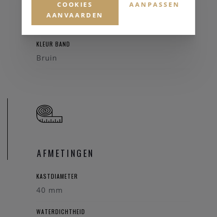
COOKIES
AANPASSEN
HORLOGEBAND
AANVAARDEN
Leder
KLEUR BAND
Bruin
AFMETINGEN
KASTDIAMETER
40 mm
WATERDICHTHEID