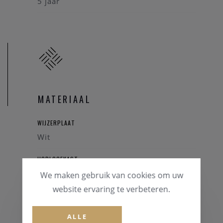
5 jaar
MATERIAAL
WIJZERPLAAT
Wit
HORLOGEKAST
Staal
We maken gebruik van cookies om uw
website ervaring te verbeteren.
GLAS
Saffierglas
ALLE