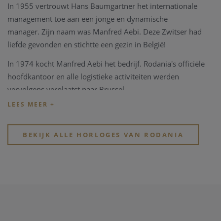
In 1955 vertrouwt Hans Baumgartner het internationale
management toe aan een jonge en dynamische
manager.
Zijn naam was Manfred Aebi.
Deze Zwitser had
liefde gevonden en stichtte een gezin in België!
In 1974 kocht Manfred Aebi het bedrijf.
Rodania's officiële
hoofdkantoor en alle logistieke activiteiten werden
vervolgens verplaatst naar Brussel.
In 2020 wordt het merk Rodania verkocht aan 3
ondernemers uit de Zwitserse en Belgische horlogewereld.
BEKIJK ALLE HORLOGES VAN RODANIA
Rodania horloges zijn al meer dan 40 jaar trouwe partner in onze zaak.