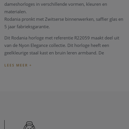
dameshorloges in verschillende vormen, kleuren en
materialen.
Rodania pronkt met Zwitserse binnenwerken, saffier glas en
5 jaar fabrieksgarantie.
Dit Rodania horloge met referentie R22059 maakt deel uit
van de Nyon Elegance collectie. Dit horloge heeft een
geelkleurige staal kast en bruin leren armband. De
wijzerplaat heeft een witte kleur en is 50M waterdicht.
Dit Rodania horloge wordt geleverd in een mooie Rodania
Box met fabrieksgarantie.
Heeft u later een probleem met het horloge, kan u steeds
terecht in ons
horloge atelier
. Ons atelier beschikt over een
horloge hersteldienst waar alle horlogemerken welkom zijn.
Zo kunnen ook wisselstukken besteld worden zoals bv een
nieuwe armband voor het horloge.