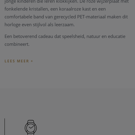
jonge kinderen die leren klokkijken. De roze wijzerplaat met
fonkelende kristallen, een koraalroze kast en een
comfortabele band van gerecycled PET-materiaal maken dit
horloge even stijlvol als leerzaam.
Een betoverend cadeau dat speelsheid, natuur en educatie
combineert.
Details:
Referentie: FBNP239
Uurwerk: Quartz
Waterbestendig: 3 bar
Collectie: Flik Flak Let’s Get Artsy
Productcategorie: Flik Flak Story Time
Verpakking: Standaard Flik Flak-doosje
Afmetingen & Materialen: