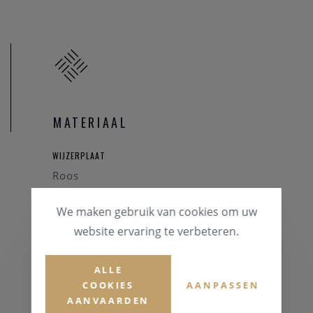
MATERIAAL
WIJZERPLAAT
Roos
HORLOGEKAST
We maken gebruik van cookies om uw
Kunststof
website ervaring te verbeteren.
HORLOGEBAND
ALLE
Stof
COOKIES
AANPASSEN
AANVAARDEN
KLEUR BAND