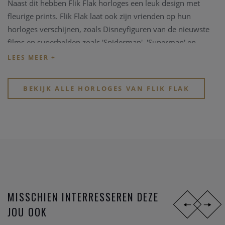
Naast dit hebben Flik Flak horloges een leuk design met
fleurige prints. Flik Flak laat ook zijn vrienden op hun
horloges verschijnen, zoals Disneyfiguren van de nieuwste
films en superhelden zoals 'Spiderman', 'Superman' en
'Batman'.
Ontek de leukste horloge merken bij Clem Vercammen. Je
vindt er zowel
kwalitatieve horloge merken
als
BEKIJK ALLE HORLOGES VAN FLIK FLAK
modische horloge merken
.
MISSCHIEN INTERRESSEREN DEZE
JOU OOK