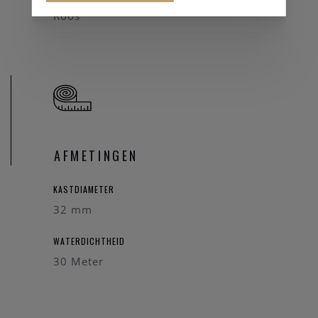
Roos
AFMETINGEN
KASTDIAMETER
32 mm
WATERDICHTHEID
30 Meter