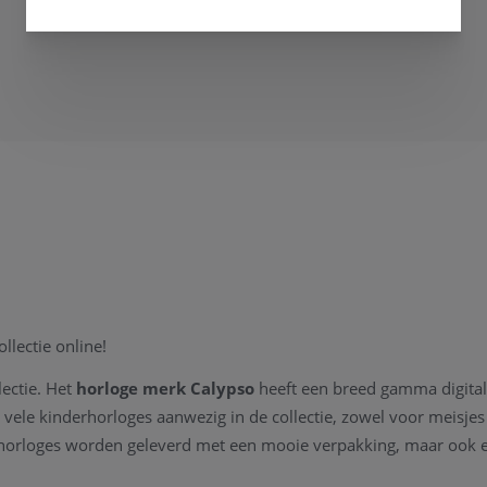
lectie online!
lectie. Het
horloge merk Calypso
heeft een breed gamma digitale
vele kinderhorloges aanwezig in de collectie, zowel voor meisjes 
so horloges worden geleverd met een mooie verpakking, maar ook 