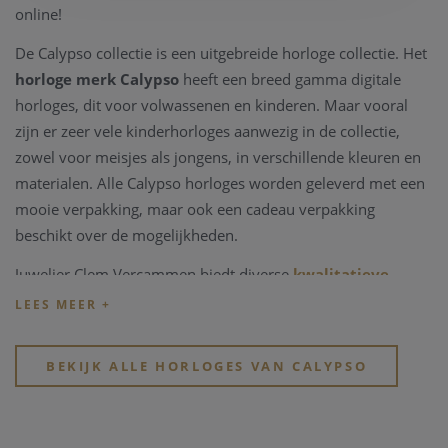
online!
De Calypso collectie is een uitgebreide horloge collectie. Het
horloge merk Calypso
heeft een breed gamma digitale
horloges, dit voor volwassenen en kinderen. Maar vooral
zijn er zeer vele kinderhorloges aanwezig in de collectie,
zowel voor meisjes als jongens, in verschillende kleuren en
materialen. Alle Calypso horloges worden geleverd met een
mooie verpakking, maar ook een cadeau verpakking
beschikt over de mogelijkheden.
Juwelier Clem Vercammen biedt diverse
kwalitatieve
horloge merken
en is een officiële Calypso dealer. In onze
zaak vindt u een uitgebreide Calypso collectie.
Heeft u verder vragen over de Calypso collectie, bent u
BEKIJK ALLE HORLOGES VAN CALYPSO
opzoek naar een speciaal Calypso horloge, neem snel
even
contact
op met Clem Vercammen, gespecialiseerd in
kwalitatieve horloge merken
. Of bekijk onze ruime