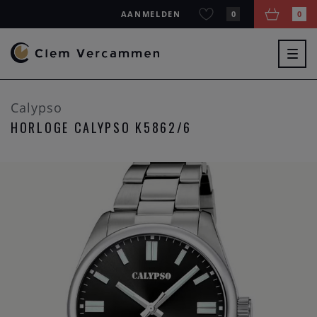
AANMELDEN
0
0
Togg
navig
Calypso
HORLOGE CALYPSO K5862/6