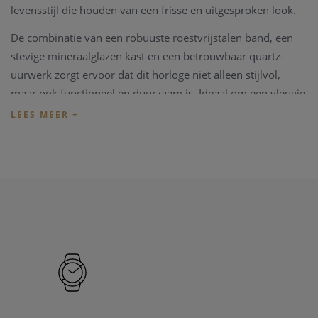
levensstijl die houden van een frisse en uitgesproken look.
De combinatie van een robuuste roestvrijstalen band, een
stevige mineraalglazen kast en een betrouwbaar quartz-
uurwerk zorgt ervoor dat dit horloge niet alleen stijlvol,
maar ook functioneel en duurzaam is. Ideaal om een vleugje
kleur en karakter toe te voegen aan elke outfit.
Specificaties
:
Uurwerk
: Quartz
Materiaal band
: Zilver roestvrij staal met traditionele
gesp
Glas
: Mineraalglas
Kastbreedte
: 39,5 mm
Kleur wijzerplaat
: Blauw
Of je nu op zoek bent naar een expressieve toevoeging aan
je horlogecollectie of een uniek geschenk, dit Calypso