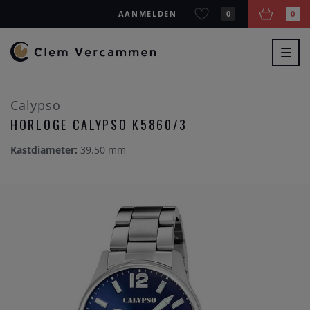
AANMELDEN
0
0
Togg
navig
Calypso
HORLOGE CALYPSO K5860/3
Kastdiameter:
39.50 mm