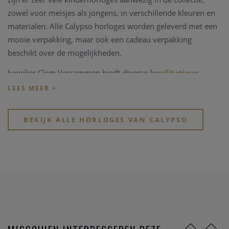
zowel voor meisjes als jongens, in verschillende kleuren en
materialen. Alle Calypso horloges worden geleverd met een
mooie verpakking, maar ook een cadeau verpakking
beschikt over de mogelijkheden.
Juwelier Clem Vercammen biedt diverse
kwalitatieve
horloge merken
en is een officiële Calypso dealer. In onze
zaak vindt u een uitgebreide Calypso collectie.
Heeft u verder vragen over de Calypso collectie, bent u
BEKIJK ALLE HORLOGES VAN CALYPSO
opzoek naar een speciaal Calypso horloge, neem snel
even
contact
op met Clem Vercammen, gespecialiseerd in
kwalitatieve horloge merken
. Of bekijk onze ruime
collectie
horloge merken
.