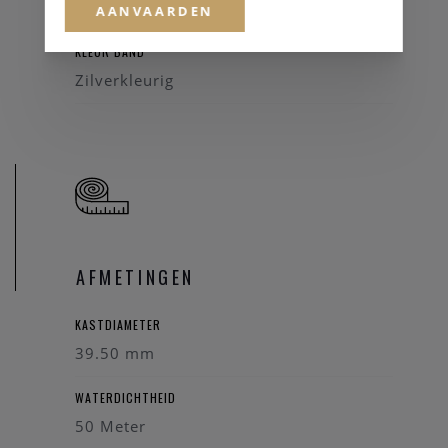
Staal
AANVAARDEN
KLEUR BAND
Zilverkleurig
AFMETINGEN
KASTDIAMETER
39.50 mm
WATERDICHTHEID
50 Meter