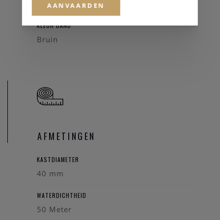
Leder
AANVAARDEN
KLEUR BAND
Bruin
AFMETINGEN
KASTDIAMETER
40 mm
WATERDICHTHEID
50 Meter