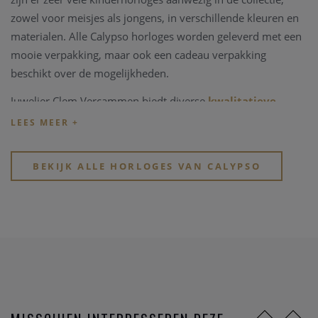
zowel voor meisjes als jongens, in verschillende kleuren en
materialen. Alle Calypso horloges worden geleverd met een
mooie verpakking, maar ook een cadeau verpakking
beschikt over de mogelijkheden.
Juwelier Clem Vercammen biedt diverse
kwalitatieve
horloge merken
en is een officiële Calypso dealer. In onze
zaak vindt u een uitgebreide Calypso collectie.
Heeft u verder vragen over de Calypso collectie, bent u
BEKIJK ALLE HORLOGES VAN CALYPSO
opzoek naar een speciaal Calypso horloge, neem snel
even
contact
op met Clem Vercammen, gespecialiseerd in
kwalitatieve horloge merken
. Of bekijk onze ruime
collectie
horloge merken
.