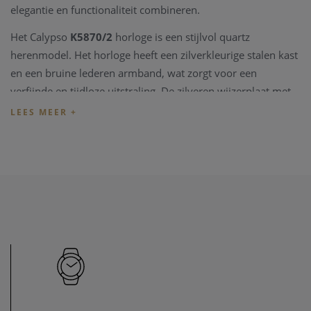
elegantie en functionaliteit combineren.
Het Calypso
K5870/2
horloge is een stijlvol quartz
herenmodel. Het horloge heeft een zilverkleurige stalen kast
en een bruine lederen armband, wat zorgt voor een
verfijnde en tijdloze uitstraling. De zilveren wijzerplaat met
datumaanduiding maakt het horloge zowel praktisch als
chique.
Alle Calypso horloges worden geleverd met de originele
verpakking en zijn voorzien van een 2 jaar garantiekaart.
Juwelier Clem Vercammen is een officiële dealer van Calypso
horloges. U kunt dit model online kopen, of het komen
bekijken in
onze winkel in Heist-op-den-Berg
, waar we
beschikken over een zeer ruime Calypso collectie.
Heeft u vragen over dit horloge of zoekt u een specifiek
Calypso model? Neem gerust
contact
met ons op, wij helpen