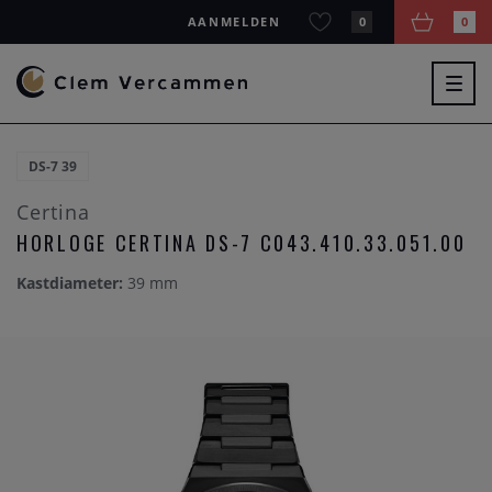
AANMELDEN
0
0
Togg
navig
DS-7 39
Certina
HORLOGE CERTINA DS-7 C043.410.33.051.00
Kastdiameter:
39 mm