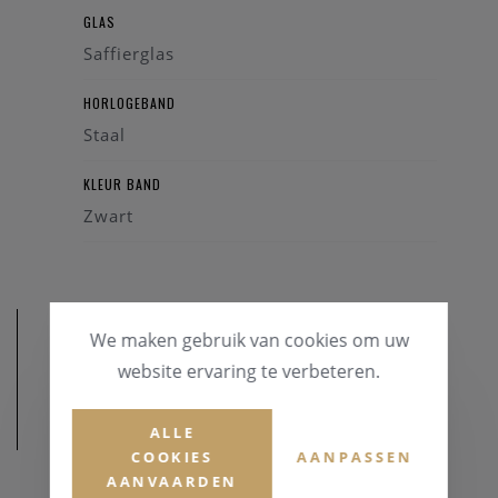
GLAS
Saffierglas
HORLOGEBAND
Staal
KLEUR BAND
Zwart
We maken gebruik van cookies om uw
website ervaring te verbeteren.
AFMETINGEN
ALLE
COOKIES
AANPASSEN
AANVAARDEN
KASTDIAMETER