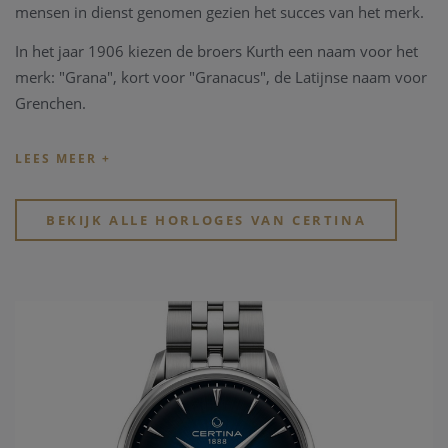
mensen in dienst genomen gezien het succes van het merk.
In het jaar 1906 kiezen de broers Kurth een naam voor het
merk: "Grana", kort voor "Granacus", de Latijnse naam voor
Grenchen.
Na de komst van zoon Erwin wordt een expansie van het
horloge bedrijf gerealiseerd. Sinds de jaren 30 is de naam
Certina in gebruik genomen. Een internationale naam wat
betekend “Certus” uit het Latijn, of certitude, zekerheid.
BEKIJK ALLE HORLOGES VAN CERTINA
Gedeponeerd in 1939 en in gebruik tot vandaag.
Een belangrijke mijlpaal voor het
horloge merk Certina
is
het jaar 1959 wanneer het DS Concept is geboren: een
waterdicht horloge tot 200 meter en zéér schokvrij. Dat was
voor die tijd baanbrekend.
Vandaag betekend het DS Concept:
Saffier glas