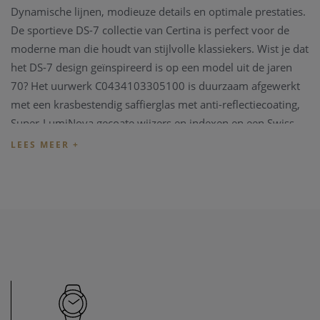
Dynamische lijnen, modieuze details en optimale prestaties.
De sportieve DS-7 collectie van Certina is perfect voor de
moderne man die houdt van stijlvolle klassiekers. Wist je dat
het DS-7 design geïnspireerd is op een model uit de jaren
70? Het uurwerk C0434103305100 is duurzaam afgewerkt
met een krasbestendig saffierglas met anti-reflectiecoating,
Super-LumiNova gecoate wijzers en indexen en een Swiss
Made kwartsgangwerk met End Of Life-functie.
Het Certina horloge wordt geleverd met een originele
Certina box, vergezeld met alle documenten en de garantie
kaart.
Wenst u meer informatie ivm het horloge de collectie van
Certina, kan u steeds contact opnemen. We zullen u graag te
woord staan.
Opmerking: ook dit Certina horloge heeft op periodieke
momenten een onderhoud nodig om een goede prestatie