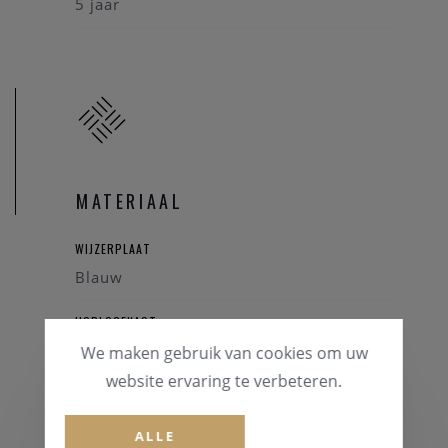
5 jaar
MATERIAAL
WIJZERPLAAT
Blauw
HORLOGEKAST
Staal
We maken gebruik van cookies om uw
website ervaring te verbeteren.
GLAS
Saffierglas
ALLE