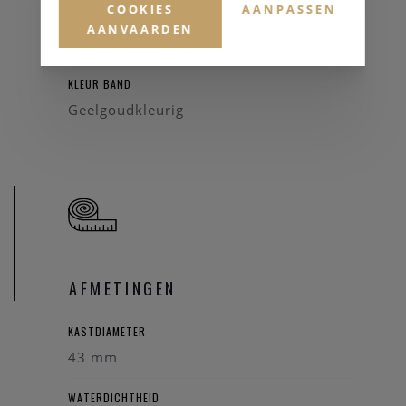
COOKIES
AANPASSEN
HORLOGEBAND
AANVAARDEN
Staal
KLEUR BAND
Geelgoudkleurig
AFMETINGEN
KASTDIAMETER
43 mm
WATERDICHTHEID