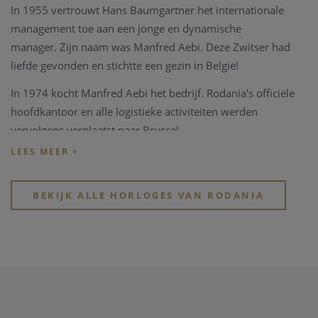
In 1955 vertrouwt Hans Baumgartner het internationale
management toe aan een jonge en dynamische
manager.
Zijn naam was Manfred Aebi.
Deze Zwitser had
liefde gevonden en stichtte een gezin in België!
In 1974 kocht Manfred Aebi het bedrijf.
Rodania's officiële
hoofdkantoor en alle logistieke activiteiten werden
vervolgens verplaatst naar Brussel.
In 2020 wordt het merk Rodania verkocht aan 3
ondernemers uit de Zwitserse en Belgische horlogewereld.
BEKIJK ALLE HORLOGES VAN RODANIA
Rodania horloges zijn al meer dan 40 jaar trouwe partner in onze zaak.