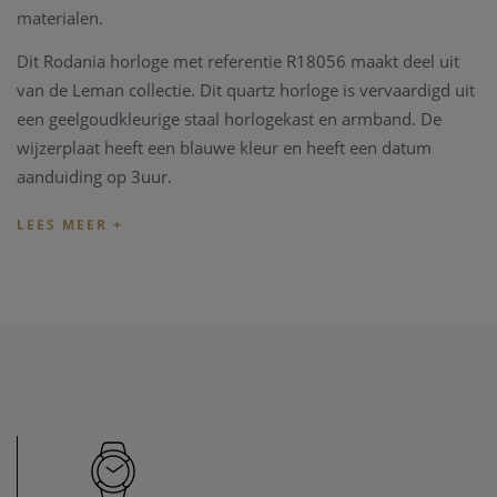
materialen.
Dit Rodania horloge met referentie R18056 maakt deel uit
van de Leman collectie. Dit quartz horloge is vervaardigd uit
een geelgoudkleurige staal horlogekast en armband. De
wijzerplaat heeft een blauwe kleur en heeft een datum
aanduiding op 3uur.
Het horloge wordt geleverd in een mooie Rodania Box met 2
jaar fabrieksgarantie.
Heeft u later een probleem met het horloge, kan u steeds
terecht in ons
horloge atelier
. Ons atelier beschikt over een
horloge hersteldienst waar alle horlogemerken welkom zijn.
Zo kunnen ook wisselstukken besteld worden zoals bv een
nieuwe armband voor het horloge. Heeft u verder vragen
kan u steeds contact opnemen.
Heeft u verdere vragen kan u steeds
contact
opnemen.