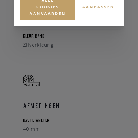
COOKIES
AANPASSEN
AANVAARDEN
HORLOGEBAND
Staal
KLEUR BAND
Zilverkleurig
AFMETINGEN
KASTDIAMETER
40 mm