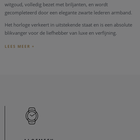
witgoud, volledig bezet met briljanten, en wordt
gecompleteerd door een elegante zwarte lederen armband.
Het horloge verkeert in uitstekende staat en is een absolute
blikvanger voor de liefhebber van luxe en verfijning.
Het stuk is momenteel beschikbaar in onze zaak. U bent van
harte welkom om het vrijblijvend te komen bezichtigen.
TIP:
U kan het horloge ook bezichtigen in onze zaak,
maar
informeer eerst
even dat het horloge toch nog op voorraad
is en niet net verkocht is.
Heeft u verder vragen ivm de aankoop van dit horloge, kan
u steeds
contact
opnemen met onze zaak
Onze referentie: 58048/502