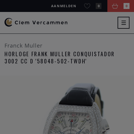
AANMELDEN
0
0
Togg
navig
Franck Muller
HORLOGE FRANK MULLER CONQUISTADOR
3002 CC D '58048-502-TWDH'