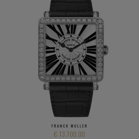
Master of Complications
Alle mechanische horloge complicaties uitgevonden door
Franck Muller zijn ontworpen en ontwikkeld in het hart van
onze eigen ateliers. Van de eenvoudige schets van een
wereldprimeur mechanisme tot de uitvoering van de
plannen, via de bouw van een prototype, tot het toezicht op
de productie - elke fase van de productie van een horloge
wordt gevolgd tot de succesvolle voltooiing.
Noble Art
De afwerking en het vakmanschap van Franck Muller
horloges en hun grote complicaties zijn voorbeeldig in de
industrie. De zorg, het geduld en de aandacht die aan elk
onderdeel wordt besteed is enorm.
FRANCK MULLER
€ 13.700,00