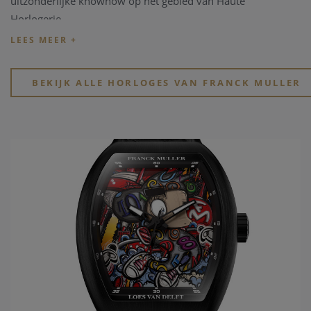
uitzonderlijke knowhow op het gebied van Haute
Horlogerie.
Franck Muller
Franck besloot zijn carrière te wijden aan het maken van
BEKIJK ALLE HORLOGES VAN FRANCK MULLER
zeer gecompliceerde horloges en begon in zijn werkplaats te
werken aan uurwerken die uitzonderlijke wereldpremières
zouden worden. Later, in 1991, ontmoette hij Vartan
Sirmakes, die hem uitdaagde om van een kleine
volumeproductie het prestigieuze merk en bedrijf te maken
dat Franck Muller vandaag de dag is.
Watchland
Dit unieke horlogemakersconcept stelt ons in staat om alle
verschillende stadia van het maken van een horloge te
concentreren op hetzelfde object: ontwerp, productie,
graveren, onderhoud, enz.