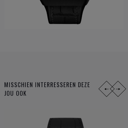
World Premieres
In 2004, na jaren van ontwikkeling, zorgde Franck Muller
voor een revolutie in de horloge-industrie door de
allereerste tri-axial tourbillon ter wereld te maken. De
Revolution 3 biedt een uitzonderlijk technisch spektakel en
emoties die alleen bij Franck Muller te vinden zijn. Deze
verbluffende complicatie is het resultaat van een van de
meest complexe creaties in de Haute Horlogerie.
Unique Design
Franck Muller horloges werden gemakkelijk herkenbaar
MISSCHIEN INTERRESSEREN DEZE
dankzij hun Cintrée Curvex vorm die algemeen wordt
JOU OOK
erkend als het belangrijkste silhouet van het merk. Voor het
merk werd het al snel een groot succes en een manier om
zijn unieke identiteit uit te drukken, zijn DNA te bevestigen
en zijn knowhow in de productie van kasten te
demonstreren.