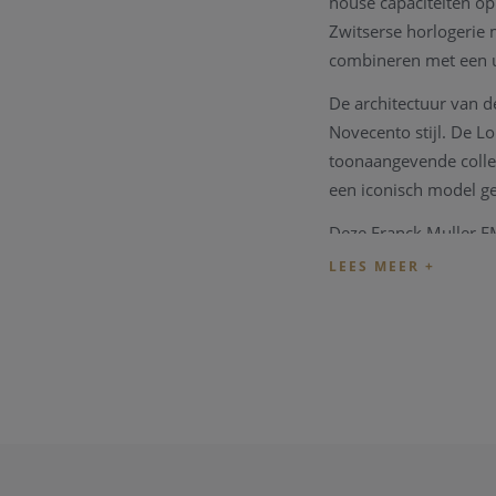
house capaciteiten op
Zwitserse horlogerie 
combineren met een u
De architectuur van d
Novecento stijl. De Lo
toonaangevende collec
een iconisch model g
Deze Franck Muller FM
en een bruin lederen 
De Franck Muller Coll
documenten en de gar
Wenst u meer informat