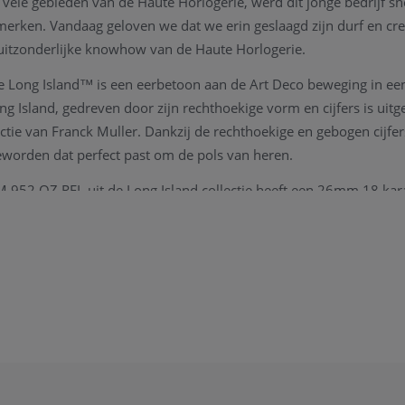
 vele gebieden van de Haute Horlogerie, werd dit jonge bedrijf sn
merken. Vandaag geloven we dat we erin geslaagd zijn durf en creat
itzonderlijke knowhow van de Haute Horlogerie.
e Long Island™ is een eerbetoon aan de Art Deco beweging in ee
ng Island, gedreven door zijn rechthoekige vorm en cijfers is uitg
tie van Franck Muller. Dankzij de rechthoekige en gebogen cijfers
eworden dat perfect past om de pols van heren.
 952 QZ REL uit de Long Island collectie heeft een 26mm 18 kar
band. Het horloge beschikt over een zilverkleurige wijzerplaat met
ection wordt geleverd met een originele Franck Muller box, verge
antie kaart.
ie ivm het horloge de collectie van Franck Muller, kan u steeds