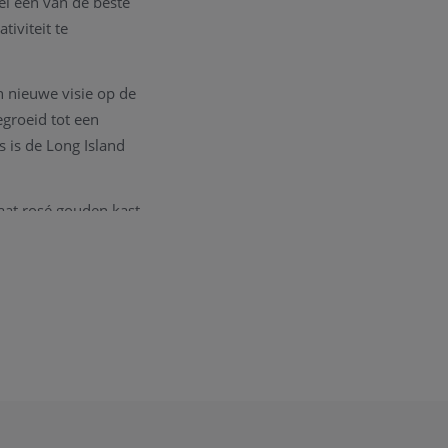
el een van de beste
iviteit te
n nieuwe visie op de
egroeid tot een
 is de Long Island
aat rosé gouden kast
 duidelijke indexen.
zeld met alle
contact
opnemen.