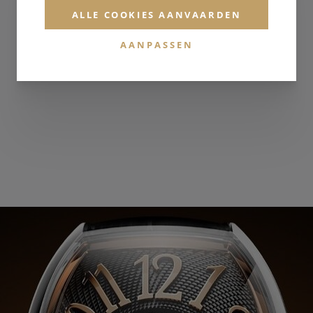
Leder
ALLE COOKIES AANVAARDEN
KLEUR BAND
AANPASSEN
Bruin