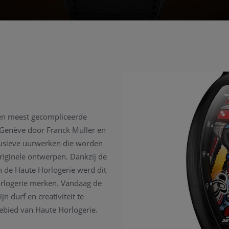
 en meest gecompliceerde
n Genève door Franck Muller en
lusieve uurwerken die worden
iginele ontwerpen. Dankzij de
an de Haute Horlogerie werd dit
horlogerie merken. Vandaag de
n durf en creativiteit te
bied van Haute Horlogerie.