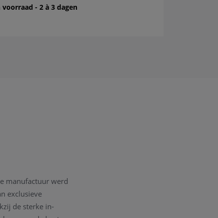
 voorraad - 2 à 3 dagen
 De manufactuur werd
an exclusieve
ij de sterke in-