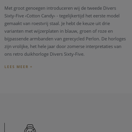
Met groot genoegen introduceren wij de tweede Divers
Sixty-Five ‹Cotton Candy› - tegelijkertijd het eerste model
gemaakt van roestvrij staal. Je hebt de keuze uit drie
varianten met wijzerplaten in blauw, groen of roze en
bijpassende armbanden van gerecycled Perlon. De horloges
zijn vrolijke, het hele jaar door zomerse interpretaties van
ons retro duikhorloge Divers Sixty-Five.
Achter het speelse kleurenpalet van de 'Cotton Candy' staat
de Divers Sixty-Five in een modern design, genoemd naar
ons eerste duikhorloge uit 1965. Het horloge is
waterbestendig tot 10 bar (100 meter) en voorzien van
saffierglas, een geschroefde kroon en een mechanisch
Zwitsers horloge. Gemaakt van automatisch uurwerk
voorzien. Als optie is ook een roestvrijstalen armband met
drie schakels verkrijgbaar.
De Oris Diver Sixty-Five horloge met referentie 01733 7771