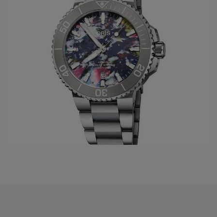
nieuwe horlogeontwerpen ontwikkelen. Een horloge van
Oris is gemaakt om lang mee te gaan en een leven lang
plezier te bieden.
INNOVATIEF EN OPRECHT
Oris streeft er voortdurend naar om betere horloges te
maken die mooie, innovatieve functies en geavanceerde
prestatieniveaus bieden. De in eigen huis ontwikkelde
Calibre 400-serie Swiss Made-automaten belooft
bijvoorbeeld een gangreserve van vijf dagen,
antimagnetisme en een garantie van 10 jaar en aanbevolen
onderhoudsintervallen van 10 jaar.
EEN GEEST VAN ONAFHANKELIJKHEID
Oris is een onafhankelijk bedrijf, waardoor de waarden in
veilige handen zijn. Het betekent ook dat we efficiënt en vrij
zijn om te innoveren en handige functies en functies te