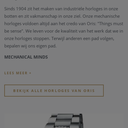
Sinds 1904 zit het maken van industriële horloges in onze
botten en zit vakmanschap in onze ziel. Onze mechanische
horloges voldoen altijd aan het credo van Oris: "Things must
be sense". We leven voor de kwaliteit van het werk dat we in
onze horloges stoppen. Terwijl anderen een pad volgen,
bepalen wij ons eigen pad.
MECHANICAL MINDS
Oris is een van de weinige Zwitserse horlogemerken die
alleen mechanische horloges maakt. Een mechanisch
horloge is iets moois, ontworpen volgens principes die al
generaties lang bestaan en tot ver in de toekomst zullen
BEKIJK ALLE HORLOGES VAN ORIS
voortduren.
SINDS 1904
We zijn trots op onze lange geschiedenis en erfgoed - en we
vergeten het nooit wanneer we nieuwe uurwerken en