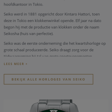
hoofdkantoor in Tokio.
Seiko werd in 1881 opgericht door Kintaro Hattori, toen
deze in Tokio een klokkenwinkel opende. Elf jaar na dato
begon hij met de productie van klokken onder de naam
Seikosha (huis van perfectie).
Seiko was de eerste onderneming die het kwartshorloge op
grote schaal produceerde. Seiko draagt zorg voor de
tijdwaarneming bij tal van grote sportevenementen
waaronder de Olympische Spelen, de WK Atletiek en het WK
voetbal.
Seiko
maakt ondertussen bekendheid met de collecties
BEKIJK ALLE HORLOGES VAN SEIKO
Prospex, Presage en Seiko 5.