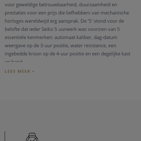
voor geweldige betrouwbaarheid, duurzaamheid en
prestaties voor een prijs die liefhebbers van mechanische
horloges wereldwijd erg aansprak. De '5' stond voor de
belofte dat ieder Seiko 5 uurwerk was voorzien van 5
essentiële kenmerken: automaat kaliber, dag-datum
weergave op de 3-uur positie, water resistance, een
ingebedde kroon op de 4-uur positie en een degelijke kast
en band.
Dit Seiko 5 Sports SRPD53K1 automatisch horloge heeft een
zilverkleurig 42mm staal kast en wordt gepresenteerd op
een stalen armband. Het horloge heeft een blauwe
wijzerplaat met een dag en datum aanduiding op 3uur en
wordt beschermd door een mineraalglas.
Het horloge heeft het caliber 4R36 en laadt zich tijdens het
dragen automatisch op door het omzetten van de arm- en
polsbewegingen van de drager in energie. Beweging van het