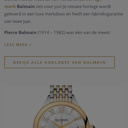
merk
Balmain
iets voor jou! Je nieuwe horloge wordt
geleverd in een luxe merkdoos en heeft een fabrieksgarantie
van twee jaar.
Pierre Balmain
(1914 – 1982) was één van de meest
opvallende personen uit de wereld van de Parijse haute
couture. In 1945 opende hij er zijn eerste werkplaats. Hij
kleedde uitzonderlijke vrouwen die hun stempel drukte op
het tijdperk waarin ze leefden. Onder deze vrouwen
BEKIJK ALLE HORLOGES VAN BALMAIN
bevonden zich koninginnen, prinsessen en sterren uit films
en theaters.
Met zijn kunst heeft hij het idee van luxe à la française
helpen verspreiden in de wereld zoals we die kennen. Als
groot liefhebben van kunst en cultuur werd Pierre Balmain
continu geïnspireerd door de oudste en meest extravagante
kunststijlen in de wereld. Met name de Arabische en
Mandarijnse kunst, waarin allebei grote, stijlvolle en