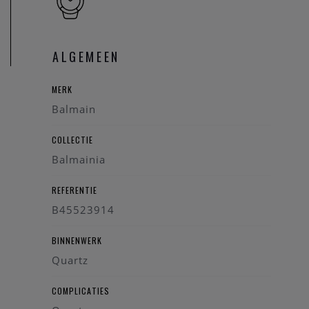
Heeft u verder vragen kan u steeds
contact
opnemen.
ALGEMEEN
MERK
Balmain
COLLECTIE
Balmainia
REFERENTIE
B45523914
BINNENWERK
Quartz
COMPLICATIES