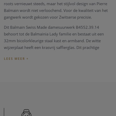
roots vernieuwt steeds, maar het stijlvol design van Pierre
Balmain wordt niet verloochend. Voor de kwaliteit van het
gangwerk wordt gekozen voor Zwitserse precisie.
Dit Balmain Swiss Made damesuurwerk B4552.39.14
behoort tot de Balmainia Lady familie en bestaat uit een
32mm bicolorkleurige staal kast en armband. De witte
wijzerplaat heeft een krasvrij saffierglas. Dit prachtige
horloge is volledig Swiss Made en is tot op 30 meter
waterdicht.
Tevens heeft u 2 jaar fabrieksgarantie en wordt dit elegant
model in een prachtige Balmain doos geleverd.
Heeft u later een probleem met het horloge, kan u steeds
terecht in ons
horloge atelier
. Ons atelier beschikt over een
horloge hersteldienst waar alle horlogemerken welkom zijn.
Zo kunnen ook wisselstukken besteld worden zoals bv een
nieuwe armband voor het horloge.