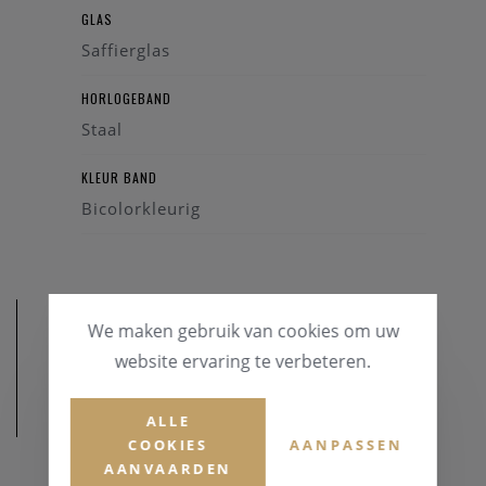
GLAS
Saffierglas
HORLOGEBAND
Staal
KLEUR BAND
Bicolorkleurig
We maken gebruik van cookies om uw
website ervaring te verbeteren.
AFMETINGEN
ALLE
COOKIES
AANPASSEN
AANVAARDEN
KASTDIAMETER