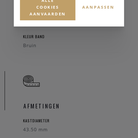
Mineraalglas
ALLE
COOKIES
AANPASSEN
AANVAARDEN
HORLOGEBAND
Leder
KLEUR BAND
Bruin
AFMETINGEN
KASTDIAMETER
43.50 mm