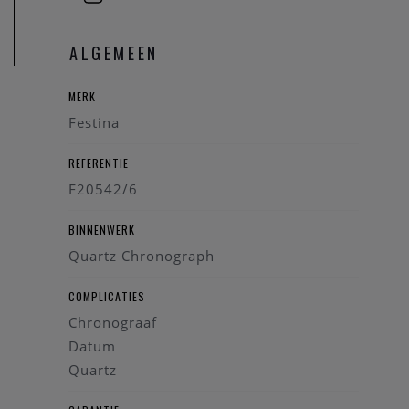
Heeft u verdere vragen kan u steeds
contact
opnemen.
ALGEMEEN
MERK
Festina
REFERENTIE
F20542/6
BINNENWERK
Quartz Chronograph
COMPLICATIES
Chronograaf
Datum
Quartz