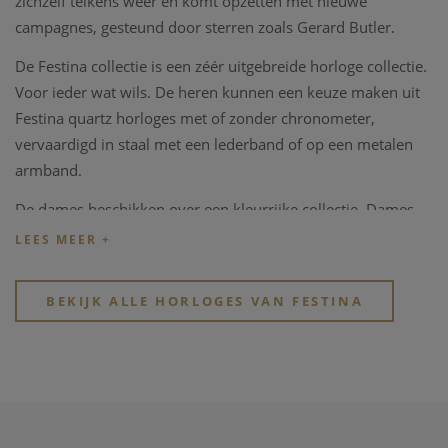
zichzelf telkens weer en komt opzetten met nieuwe
campagnes, gesteund door sterren zoals Gerard Butler.
De Festina collectie is een zéér uitgebreide horloge collectie.
Voor ieder wat wils. De heren kunnen een keuze maken uit
Festina quartz horloges met of zonder chronometer,
vervaardigd in staal met een lederband of op een metalen
armband.
De dames beschikken over een kleurrijke collectie. Dames
quartz Festina horloges zijn verkrijgbaar in volledig staal,
pleetgoud of zelfs rosé pleetgoud, al dan niet met een
lederband en zirconium steentjes verwerkt in de kast.
BEKIJK ALLE HORLOGES VAN FESTINA
Juwelier Clem Vercammen is een officiële Festina dealer,
Festina horloges kunnen online aangekocht worden maar
ook in onze fysieke winkel te Heist-op-den-Berg beschikken
we over een zéér grote festina collectie.
Heeft u verder vragen over de Festina collectie, bent u