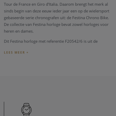
Tour de France en Giro d’Italia. Daarom brengt het merk al
sinds begin van deze eeuw ieder jaar een op de wielersport
gebaseerde serie chronografen uit: de Festina Chrono Bike.
De collectie van Festina horloge bevat zowel horloges voor
heren en dames.
Dit Festina horloge met referentie F20542/6 is uit de
Timeless collectie en heeft een 43.5mm staal kast en een
bruin leren band. Het horloge heeft een zwarte wijzerplaat
met een chronograaf en datum aanduiding op 4uur.
De hele Festina collectie beschikt over twee jaren
fabrieksgarantie, en wordt geleverd met een originele
Festina box.
Heeft u later een probleem met het horloge, kan u steeds
terecht in ons
horloge atelier
. Onze zaak beschikt over een
horloge hersteldienst waardat alle horloge merken welkom
zijn.