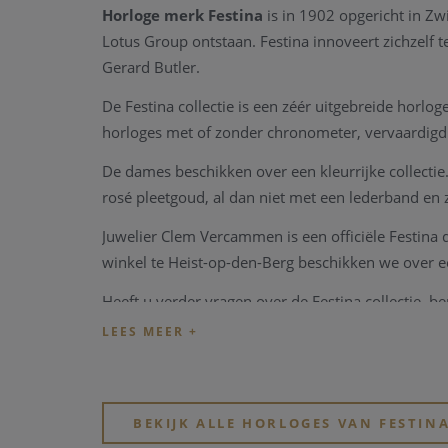
Horloge merk Festina
is in 1902 opgericht in Zw
Lotus Group ontstaan. Festina innoveert zichzelf
Gerard Butler.
De Festina collectie is een zéér uitgebreide horlo
horloges met of zonder chronometer, vervaardigd
De dames beschikken over een kleurrijke collectie. 
rosé pleetgoud, al dan niet met een lederband en z
Juwelier Clem Vercammen is een officiële Festina
winkel te Heist-op-den-Berg beschikken we over een
Heeft u verder vragen over de Festina collectie, b
horloge merken
of modieuze
horloge merken
,
BEKIJK ALLE HORLOGES VAN FESTIN