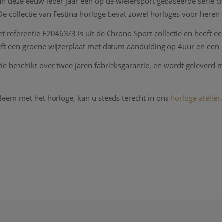
an deze eeuw ieder jaar een op de wielersport gebaseerde serie c
De collectie van Festina horloge bevat zowel horloges voor heren
et referentie F20463/3 is uit de Chrono Sport collectie en heeft 
eft een groene wijzerplaat met datum aanduiding op 4uur en een 
tie beschikt over twee jaren fabrieksgarantie, en wordt geleverd 
bleem met het horloge, kan u steeds terecht in ons
horloge atelier
teldienst waardat alle horloge merken welkom zijn.
en kan u steeds
contact
opnemen.