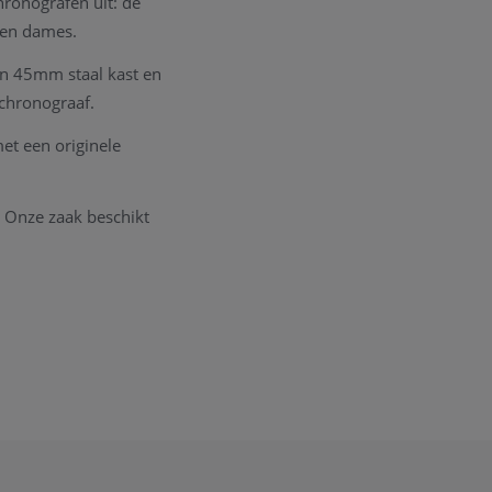
hronografen uit: de
 en dames.
een 45mm staal kast en
chronograaf.
met een originele
. Onze zaak beschikt