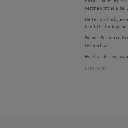
merk al sinds begin v
Festina Chrono Bike. 
Dit Festina horloge m
band. Het horloge he
De hele Festina collec
Festina box.
Heeft u later een pro
over een horloge hers
Heeft u verdere vrag