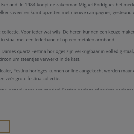
itserland. In 1984 koopt de zakenman Miguel Rodriguez het merk 
 telkens weer en komt opzetten met nieuwe campagnes, gesteund d
ge collectie. Voor ieder wat wils. De heren kunnen een keuze maken
 in staal met een lederband of op een metalen armband.
Dames quartz Festina horloges zijn verkrijgbaar in volledig staal,
irconium steentjes verwerkt in de kast.
 dealer, Festina horloges kunnen online aangekocht worden maar 
 zéér grote festina collectie.
ent u opzoek naar een speciaal Festina horloge of andere horloges
neem snel even
contact
.
A