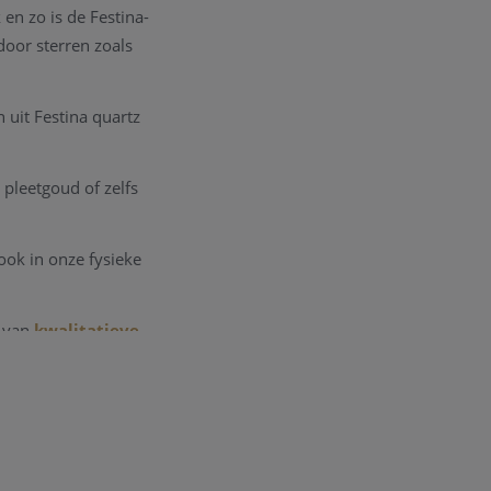
en zo is de Festina-
oor sterren zoals
 uit Festina quartz
 pleetgoud of zelfs
ook in onze fysieke
 van
kwalitatieve