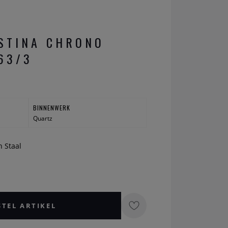
STINA CHRONO
63/3
BINNENWERK
Quartz
n Staal
STEL ARTIKEL