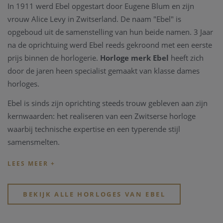
In 1911 werd Ebel opgestart door Eugene Blum en zijn
vrouw Alice Levy in Zwitserland. De naam "Ebel" is
opgeboud uit de samenstelling van hun beide namen. 3 Jaar
na de oprichtuing werd Ebel reeds gekroond met een eerste
prijs binnen de horlogerie.
Horloge merk Ebel
heeft zich
door de jaren heen specialist gemaakt van klasse dames
horloges.
Ebel is sinds zijn oprichting steeds trouw gebleven aan zijn
kernwaarden: het realiseren van een Zwitserse horloge
waarbij technische expertise en een typerende stijl
samensmelten.
Ebel is befaamd door de iconische golf tekening, die in de
band is verwerkt.
Dit zijn de collecties:
BEKIJK ALLE HORLOGES VAN EBEL
Ebel Sport