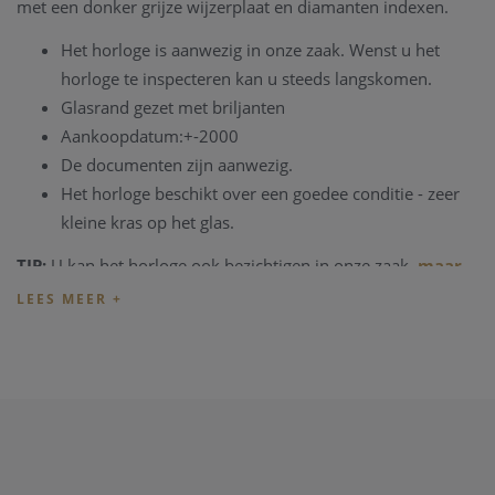
met een donker grijze wijzerplaat en diamanten indexen.
Het horloge is aanwezig in onze zaak. Wenst u het
horloge te inspecteren kan u steeds langskomen.
Glasrand gezet met briljanten
Aankoopdatum:+-2000
De documenten zijn aanwezig.
Het horloge beschikt over een goedee conditie - zeer
kleine kras op het glas.
TIP:
U kan het horloge ook bezichtigen in onze zaak,
maar
informeer eerst
even dat het horloge toch nog op voorraad
is en niet net verkocht is.
Heeft u verder vragen ivm de aankoop van dit horloge, kan
u steeds
contact
opnemen met onze zaak.
Onze referentie: 372/48133