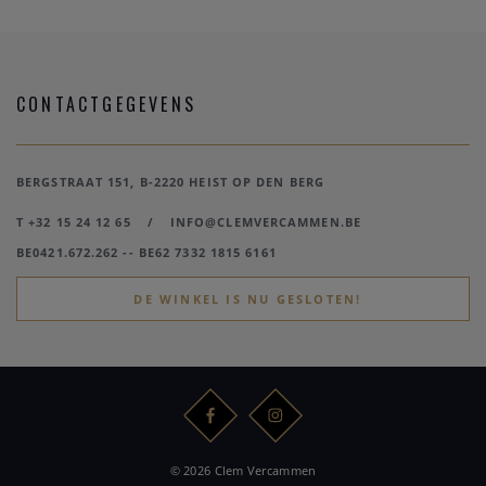
CONTACTGEGEVENS
BERGSTRAAT 151, B-2220 HEIST OP DEN BERG
T +32 15 24 12 65
/
INFO@CLEMVERCAMMEN.BE
BE0421.672.262 -- BE62 7332 1815 6161
DE WINKEL IS NU GESLOTEN!
© 2026 Clem Vercammen