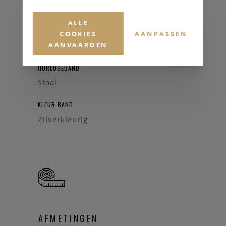
Staal
ALLE
GLAS
COOKIES
AANPASSEN
AANVAARDEN
Saffierglas
HORLOGEBAND
Staal
KLEUR BAND
Zilverkleurig
AFMETINGEN