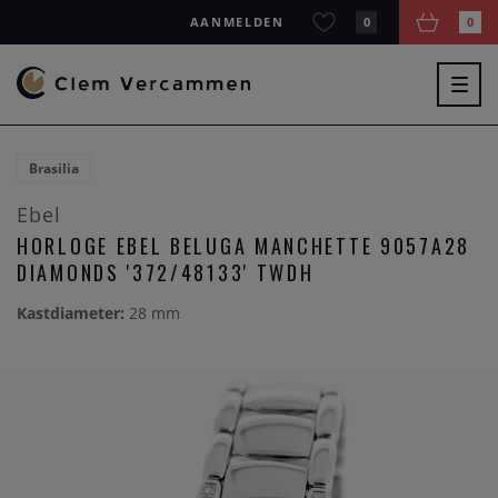
AANMELDEN
0
0
Togg
navig
Brasilia
Ebel
HORLOGE EBEL BELUGA MANCHETTE 9057A28
DIAMONDS '372/48133' TWDH
Kastdiameter:
28 mm