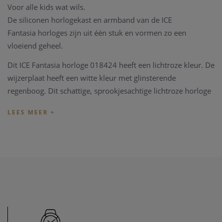
Voor alle kids wat wils.
De siliconen horlogekast en armband van de ICE
Fantasia
horloges zijn uit één stuk en vormen zo een
vloeiend geheel.
Dit ICE Fantasia horloge 018424 heeft een lichtroze kleur. De
wijzerplaat heeft een witte kleur met glinsterende
regenboog.
Dit schattige, sprookjesachtige lichtroze horloge
zal zowel kleine als grote meisjes doen wegdromen!
Dit horloge heeft de maat Extra Small.
Ice-Watch horloges worden geleverd met 2 jaar
fabrieksgarantie en in een eigen unieke Ice-Watch
verpakking.
Heeft u later een probleem met het horloge, kan u steeds
terecht in ons
horloge atelier
. Ons atelier beschikt over een
horloge hersteldienst waar alle horlogemerken welkom zijn.
Zo kunnen ook wisselstukken besteld worden zoals bv een