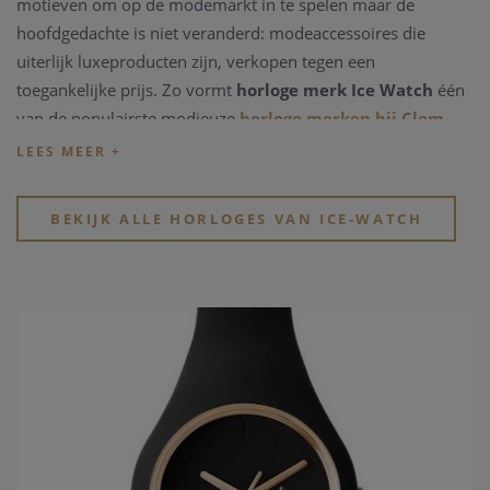
motieven om op de modemarkt in te spelen maar de
hoofdgedachte is niet veranderd: modeaccessoires die
uiterlijk luxeproducten zijn, verkopen tegen een
toegankelijke prijs. Zo vormt
horloge merk Ice Watch
één
van de populairste modieuze
horloge merken bij Clem
Vercammen
.
Neem een kijkje in de webshop of in de winkel en ontdek er
de verschillende
kwalitatieve horloge merken
en
BEKIJK ALLE HORLOGES VAN ICE-WATCH
modische horloge merken
.