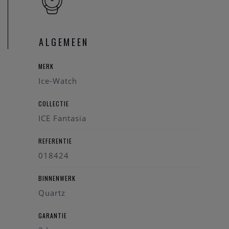
nieuwe armband voor het horloge. Heeft u verder vragen
kan u steeds
contact
opnemen.
ALGEMEEN
MERK
Ice-Watch
COLLECTIE
ICE Fantasia
REFERENTIE
018424
BINNENWERK
Quartz
GARANTIE