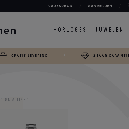
CADEAUBON
AANMELDEN
HORLOGES
JUWELEN
GRATIS LEVERING
2 JAAR GARANTI
"38MM T165"