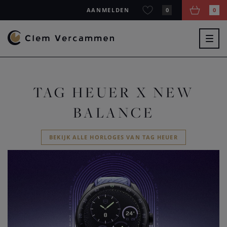
AANMELDEN
0
0
Togg
navig
TAG HEUER X NEW
BALANCE
BEKIJK ALLE HORLOGES VAN TAG HEUER