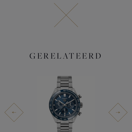
GERELATEERD
E-OWNED