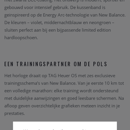
gebouwd voor intensief gebruik. De kussenband is
geïnspireerd op de Energy Arc-technologie van New Balance.
De kleuren – violet, middernachtblauw en neongroen –
sluiten perfect aan bij een bijpassende limited edition
hardloopschoen.
EEN TRAININGSPARTNER OM DE POLS
Het horloge draait op TAG Heuer OS met zes exclusieve
trainingsschema’s van New Balance. Van je eerste 10 km tot
een volledige marathon: elke training wordt ondersteund
met duidelijke aanwijzingen en goed leesbare schermen. Na
afloop geven overzichtelijke grafieken meteen inzicht in je
prestaties.