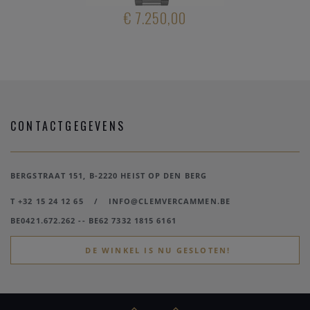
ERKOCHT
€ 7.250,00
€ 3.55
CONTACTGEGEVENS
BERGSTRAAT 151, B-2220 HEIST OP DEN BERG
T +32 15 24 12 65
/
INFO@CLEMVERCAMMEN.BE
BE0421.672.262 -- BE62 7332 1815 6161
DE WINKEL IS NU GESLOTEN!