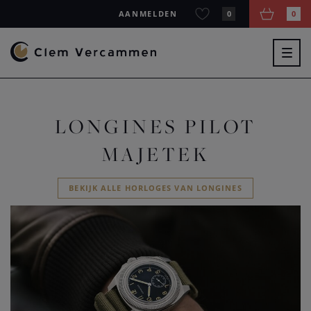
AANMELDEN
0
0
Togg
navig
LONGINES PILOT
MAJETEK
BEKIJK ALLE HORLOGES VAN LONGINES