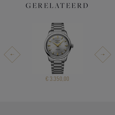
GERELATEERD
.400,00
€ 3.350,00
€ 5.40