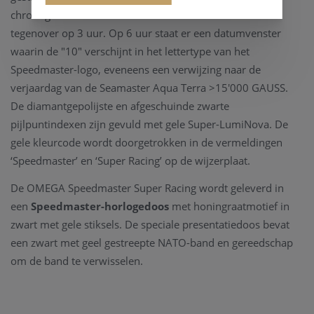
chronograafteller met minuten en uren staat er recht
tegenover op 3 uur. Op 6 uur staat er een datumvenster
waarin de "10" verschijnt in het lettertype van het
Speedmaster-logo, eveneens een verwijzing naar de
verjaardag van de Seamaster Aqua Terra >15'000 GAUSS.
De diamantgepolijste en afgeschuinde zwarte
pijlpuntindexen zijn gevuld met gele Super-LumiNova. De
gele kleurcode wordt doorgetrokken in de vermeldingen
‘Speedmaster’ en ‘Super Racing’ op de wijzerplaat.
De OMEGA Speedmaster Super Racing wordt geleverd in
een
Speedmaster-horlogedoos
met honingraatmotief in
zwart met gele stiksels. De speciale presentatiedoos bevat
een zwart met geel gestreepte NATO-band en gereedschap
om de band te verwisselen.