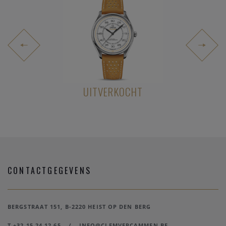
2.800,00
UITVERKOCHT
€ 4.00
CONTACTGEGEVENS
BERGSTRAAT 151, B-2220 HEIST OP DEN BERG
T +32 15 24 12 65
/
INFO@CLEMVERCAMMEN.BE