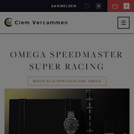
AANMELDEN
0
0
Togg
navig
OMEGA SPEEDMASTER
SUPER RACING
BEKIJK ALLE HORLOGES VAN OMEGA