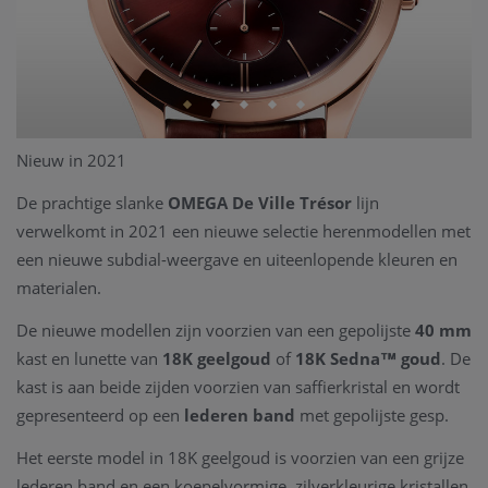
Nieuw in 2021
De prachtige slanke
OMEGA De Ville Trésor
lijn
verwelkomt in 2021 een nieuwe selectie herenmodellen met
een nieuwe subdial-weergave en uiteenlopende kleuren en
materialen.
De nieuwe modellen zijn voorzien van een gepolijste
40 mm
kast en lunette van
18K geelgoud
of
18K Sedna™ goud
. De
kast is aan beide zijden voorzien van saffierkristal en wordt
gepresenteerd op een
lederen band
met gepolijste gesp.
Het eerste model in 18K geelgoud is voorzien van een grijze
lederen band en een koepelvormige, zilverkleurige kristallen