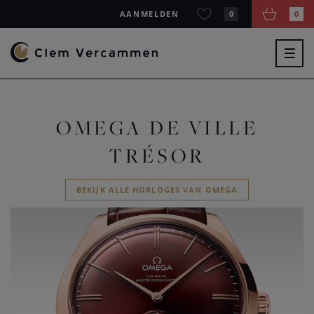
AANMELDEN
0
0
Togg
navig
OMEGA DE VILLE
TRÉSOR
BEKIJK ALLE HORLOGES VAN OMEGA