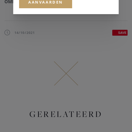
OMEGA Co-Axial Master Chronometer Kaliber
.
AANVAARDEN
14/10/2021
SAVE
GERELATEERD