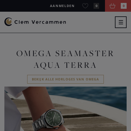
AANMELDEN
0
0
Togg
navig
OMEGA SEAMASTER
AQUA TERRA
BEKIJK ALLE HORLOGES VAN OMEGA