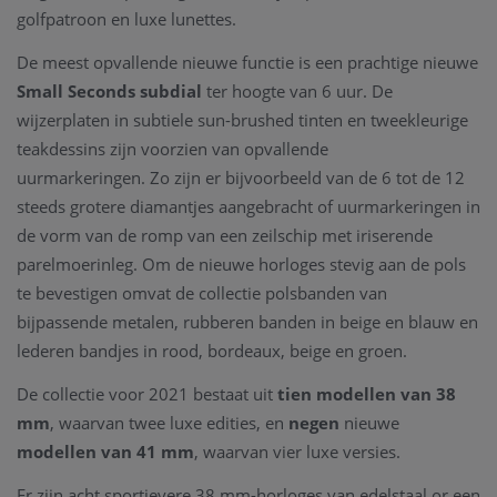
golfpatroon en luxe lunettes.
De meest opvallende nieuwe functie is
een prachtige nieuwe
Small Seconds subdial
ter hoogte van 6 uur.
De
wijzerplaten in
subtiele sun-brushed tinten
en tweekleurige
teakdessins
zijn voorzien van opvallende
uurmarkeringen.
Zo zijn er bijvoorbeeld van de 6 tot de 12
steeds grotere diamantjes aangebracht of uurmarkeringen in
de vorm van de romp van een zeilschip met iriserende
parelmoerinleg. Om de nieuwe horloges stevig aan de pols
te bevestigen omvat de collectie polsbanden van
bijpassende metalen, rubberen banden in beige en blauw en
lederen bandjes in rood, bordeaux, beige en groen.
De collectie voor 2021 bestaat uit
tien modellen van 38
mm
, waarvan twee luxe edities, en
negen
nieuwe
modellen van 41 mm
, waarvan vier luxe versies.
Er zijn acht sportievere 38 mm-horloges van edelstaal or een