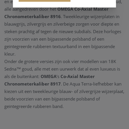
en een van edelstaal gecombineerd met 18K Sedna™ goud,
alle aangedreven door het
OMEGA Co-Axial Master
Chronometerkaliber 8916
. Tweekleurige wijzerplaten in
blauwgrijs, zilvergrijs en zilverbeige zorgen voor diepte en
steken prachtig af tegen de nieuwe subdials. Deze horloges
zijn voorzien van een bijpassende polsband of een
geïntegreerde rubberen textuurband in een bijpassende
kleur.
Onder de grotere versies zijn ook vier modellen van 18K
Sedna™ goud, alle met een uurwerk dat al even luxueus is
als de buitenkant:
OMEGA
’s
Co-Axial Master
Chronometerkaliber 8917
. De Aqua Terra-liefhebber kan
kiezen uit een tweekleurige blauw- of zilvergrijze wijzerplaat,
beide voorzien van een bijpassende polsband of
geïntegreerde rubberen band.