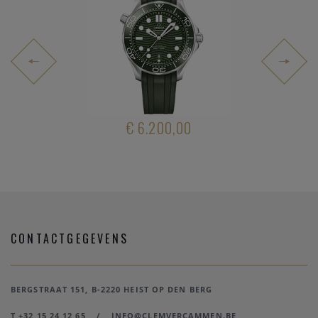
6.400,00
€ 6.200,00
€ 6.60
CONTACTGEGEVENS
BERGSTRAAT 151, B-2220 HEIST OP DEN BERG
T +32 15 24 12 65
/
INFO@CLEMVERCAMMEN.BE