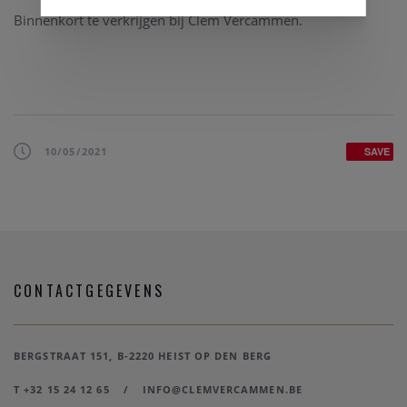
Binnenkort te verkrijgen bij Clem Vercammen.
10/05/2021
SAVE
CONTACTGEGEVENS
BERGSTRAAT 151, B-2220 HEIST OP DEN BERG
T +32 15 24 12 65
/
INFO@CLEMVERCAMMEN.BE