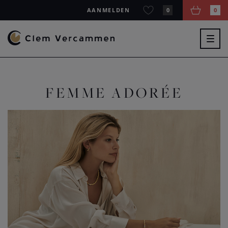
AANMELDEN
0
0
Togg
navig
FEMME ADORÉE