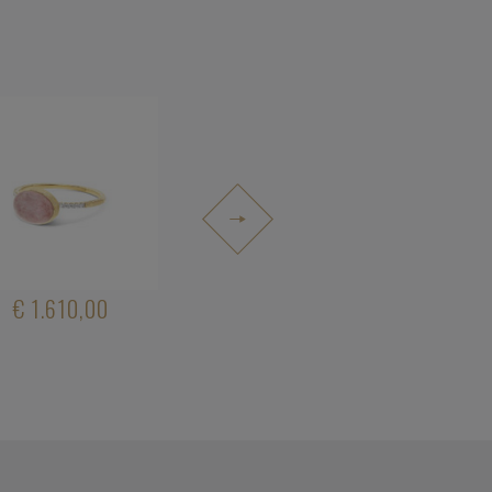
€ 1.610,00
€ 2.890,00
€ 2.920