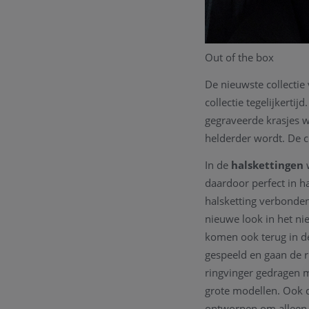
Out of the box
De nieuwste collectie
collectie tegelijkertijd
gegraveerde krasjes w
helderder wordt. De c
In de
halskettingen
w
daardoor perfect in h
halsketting verbond
nieuwe look in het ni
komen ook terug in 
gespeeld en gaan de r
ringvinger gedragen m
grote modellen. Ook d
ontworpen om alleen 