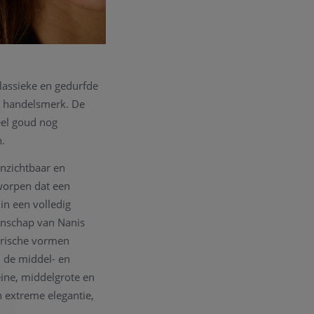
klassieke en gedurfde
' handelsmerk. De
eel goud nog
n.
onzichtbaar en
tworpen dat een
 in een volledig
anschap van Nanis
trische vormen
n de middel- en
leine, middelgrote en
 extreme elegantie,