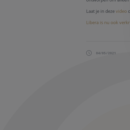
Laat je in deze
video
o
Libera is nu ook verk
04/05/2021