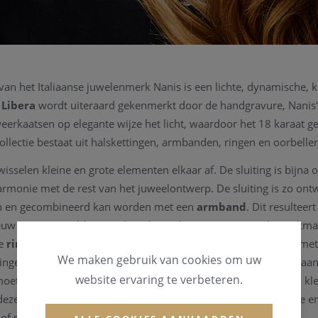
 van het Italiaanse juwelenmerk Nanis is een lichte, dynamische, 
.
Libera
wordt uiteraard gekenmerkt door de handgravure, Nanis
eerkaatsen op elegante wijze het licht, waardoor het 18 karaat g
ollectie bestaat uit halskettingen, armbanden, ringen en oorbelle
isselen kleine en grote elementen elkaar af. De sluiting is bijna 
armonie met de rest van het juweelontwerp. De sluiting is zo on
en en gecombineerd kan worden met een
armband
. Dit resulteert
euw samengestelde juweel. De levendige creativiteit en het vakm
de
ringen
van de Libera collectie. In hun design wordt met geome
We maken gebruik van cookies om uw
ingen out of the box, zoals in het geval van de ring die samen aa
website ervaring te verbeteren.
oet worden. En tenslotte zijn er de
oorbellen
, verkrijgbaar in k
eze collectiestukken zijn een samensmelting van minimalisme en
of samen te dragen.