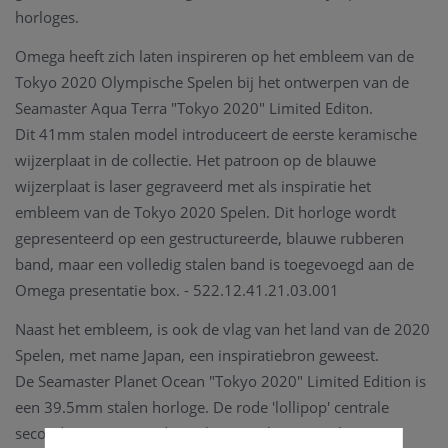
horloges.
Omega heeft zich laten inspireren op het embleem van de
Tokyo 2020 Olympische Spelen bij het ontwerpen van de
Seamaster Aqua Terra "Tokyo 2020" Limited Editon.
Dit 41mm stalen model introduceert de eerste keramische
wijzerplaat in de collectie. Het patroon op de blauwe
wijzerplaat is laser gegraveerd met als inspiratie het
embleem van de Tokyo 2020 Spelen. Dit horloge wordt
gepresenteerd op een gestructureerde, blauwe rubberen
band, maar een volledig stalen band is toegevoegd aan de
Omega presentatie box. - 522.12.41.21.03.001
Naast het embleem, is ook de vlag van het land van de 2020
Spelen, met name Japan, een inspiratiebron geweest.
De Seamaster Planet Ocean "Tokyo 2020" Limited Edition is
een 39.5mm stalen horloge. De rode 'lollipop' centrale
secondewijzer tegen de wit keramische wijzerplaat