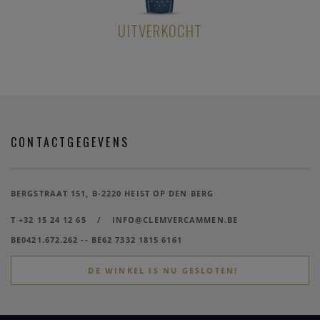
ERKOCHT
UITVERKOCHT
€ 8.10
CONTACTGEGEVENS
BERGSTRAAT 151, B-2220 HEIST OP DEN BERG
T +32 15 24 12 65
/
INFO@CLEMVERCAMMEN.BE
BE0421.672.262 -- BE62 7332 1815 6161
DE WINKEL IS NU GESLOTEN!