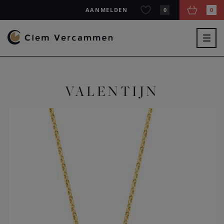
AANMELDEN
0
0
Togg
navig
VALENTIJN