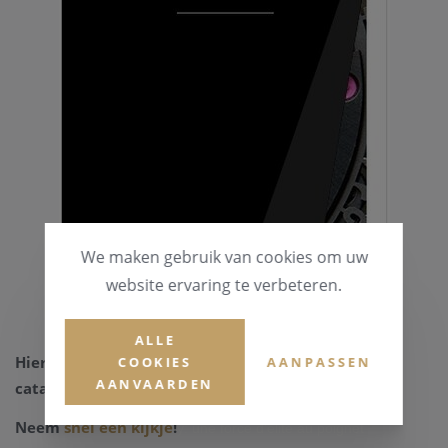
We maken gebruik van cookies om uw
website ervaring te verbeteren.
ALLE
Hierbij presenteren we u de nieuwe Bell&Ross
COOKIES
AANPASSEN
AANVAARDEN
catalogus 2014-2015.
Neem
snel een kijkje
!
y: une force d’élite au poignet