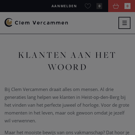
AANMELDEN
0
0
Togg
navig
KLANTEN AAN HET
WOORD
Bij Clem Vercammen draait alles om mensen. Al drie
generaties lang helpen we klanten in Heist-op-den-Berg bij
het vinden van het perfecte juweel of horloge. Voor de grote
momenten in het leven, maar ook gewoon omdat je jezelf
wil verwennen.
Maar het mooiste bewijs van ons vakmanschap? Dat hoor je