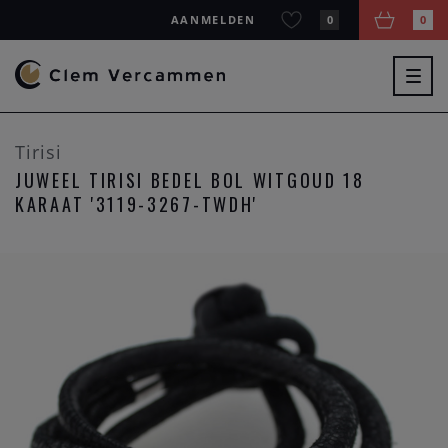
AANMELDEN
0
0
Togg
navig
Tirisi
JUWEEL TIRISI BEDEL BOL WITGOUD 18
KARAAT '3119-3267-TWDH'