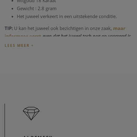
Witgoud 18 Karaat
Gewicht : 2.8 gram
Het juweel verkeert in een uitstekende conditie.
TIP:
U kan het juweel ook bezichtigen in onze zaak,
maar
informeer eerst
even dat het juweel toch nog op voorraad is
en niet net verkocht is.
Heeft u verder vragen omtrent dit juweel, of voor alle
andere vragen kan u steeds
contact
nemen. We zullen u
graag te woord staan.
Onze referentie: 3119/3267