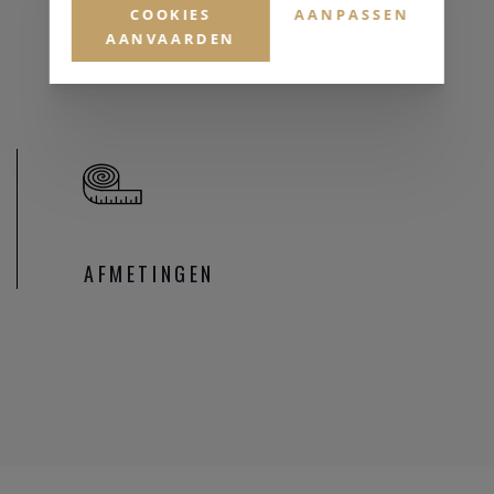
COOKIES
AANPASSEN
MATERIAAL & KLEUR
AANVAARDEN
Goud 18 karaat
AFMETINGEN