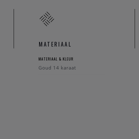
gsluiting
42 cm
gen: Ø 6,3 mm en 4,6 mm
ng: Ø 0,9 mm
MATERIAAL
lush ketting 3055WYR bij Juwelier Clem Vercammen
MATERIAAL & KLEUR
Goud 14 karaat