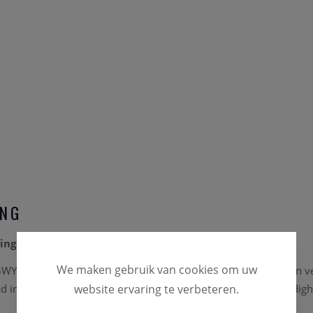
ING
Ringetjes in 3 Kleuren 14k Goud 3055WYR
We maken gebruik van cookies om uw
WYR is een speels en elegant collier dat drie goudtinten op een v
d in 14 karaat wit-, geel- en roségoud straalt moderne veelzijdigh
website ervaring te verbeteren.