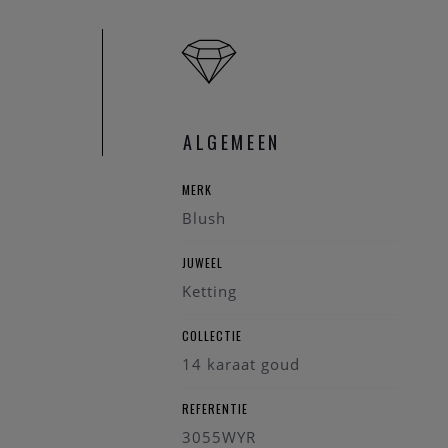
Sluiting: Veerrin
Lengte collier: 
Detail afmetin
Diameter ketti
ALGEMEEN
Ontdek de elegante B
MERK
Blush
JUWEEL
Ketting
COLLECTIE
14 karaat goud
REFERENTIE
3055WYR