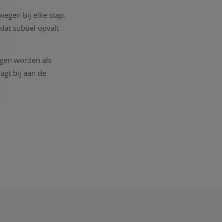
egen bij elke stap.
at subtiel opvalt
agen worden als
agt bij aan de
 een speels maar toch
g te combineren met