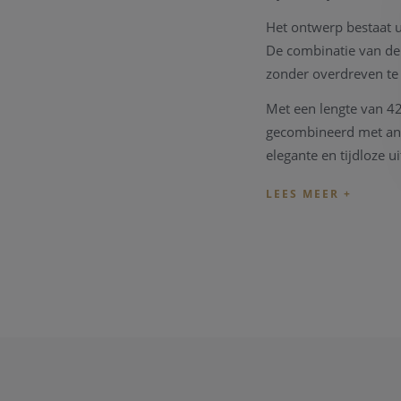
Het ontwerp bestaat u
De combinatie van de 
zonder overdreven te 
Met een lengte van 42
gecombineerd met ande
elegante en tijdloze ui
De ringetjes hebben v
luxueus karakter geef
andere sieraden.
Technische specific
Merk: Blush
Referentie: 30
Type: Collier d
Materiaal: 14 ka
Schakeltype: An