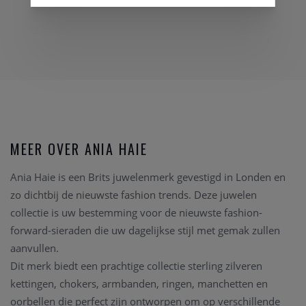
MEER OVER ANIA HAIE
Ania Haie is een Brits juwelenmerk gevestigd in Londen en
zo dichtbij de nieuwste fashion trends. Deze juwelen
collectie is uw bestemming voor de nieuwste fashion-
forward-sieraden die uw dagelijkse stijl met gemak zullen
aanvullen.
Dit merk biedt een prachtige collectie sterling zilveren
kettingen, chokers, armbanden, ringen, manchetten en
oorbellen die perfect zijn ontworpen om op verschillende