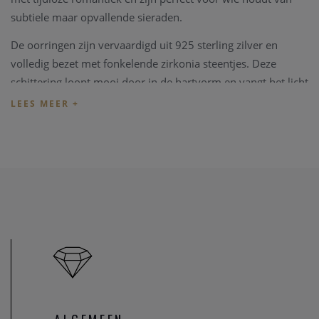
subtiele maar opvallende sieraden.
De oorringen zijn vervaardigd uit 925 sterling zilver en
volledig bezet met fonkelende zirkonia steentjes. Deze
schittering loopt mooi door in de hartvorm en vangt het licht
bij elke beweging, waardoor een elegante en luxueuze
uitstraling ontstaat.
Met een lengte van 19 mm hebben deze oorbellen een
verfijnde maar toch opvallende grootte. Ze zijn comfortabel
om te dragen en vormen een perfecte balans tussen
dagelijks draagbaar en statement sieraad.
Het ontwerp maakt deze oorringen veelzijdig: ze kunnen
solo gedragen worden als blikvanger of gecombineerd
worden met andere oorstekers, huggies of oorringen voor
een persoonlijke ear stack look.
De sieraden van Ania Haie zijn geïnspireerd door de