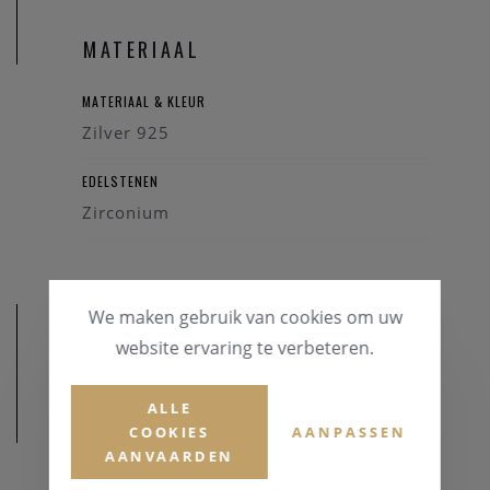
MATERIAAL
MATERIAAL & KLEUR
Zilver 925
EDELSTENEN
Zirconium
We maken gebruik van cookies om uw
website ervaring te verbeteren.
ALLE
AFMETINGEN
COOKIES
AANPASSEN
AANVAARDEN