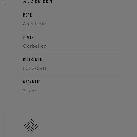
ALGEMEEN
Type: Creolen dames
Materiaal: 925 sterling zilver
MERK
Afwerking: Zilverkleurig
Ania Haie
Stenen: Geen
Ontdek de elegante Ania Haie Earrings E072-09H bij Juwelier
JUWEEL
Clem Vercammen
Oorbellen
REFERENTIE
E072-09H
GARANTIE
2 Jaar