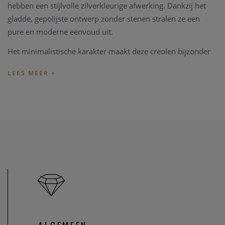
hebben een stijlvolle zilverkleurige afwerking. Dankzij het
gladde, gepolijste ontwerp zonder stenen stralen ze een
pure en moderne eenvoud uit.
Het minimalistische karakter maakt deze creolen bijzonder
veelzijdig: ideaal voor dagelijks gebruik, maar ook perfect
om te combineren met andere oorbellen voor een gelaagde
ear stack look. De strakke vorm zorgt voor een tijdloze
uitstraling die nooit uit de mode raakt.
De sieraden van Ania Haie staan bekend om hun eigentijdse
ontwerpen die geïnspireerd zijn op de laatste modetrends.
Deze creolen vormen een essentiële basis in elke moderne
sieradencollectie.
Technische specificaties
Merk: Ania Haie
Referentie: E072-09H