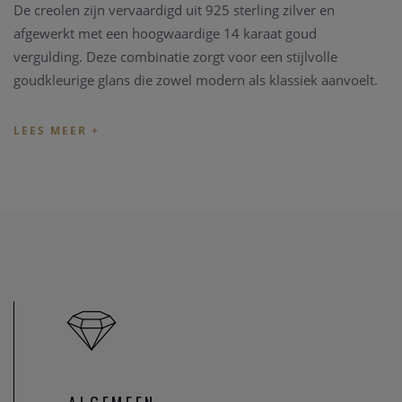
De creolen zijn vervaardigd uit 925 sterling zilver en
afgewerkt met een hoogwaardige 14 karaat goud
vergulding. Deze combinatie zorgt voor een stijlvolle
goudkleurige glans die zowel modern als klassiek aanvoelt.
Dankzij het eenvoudige en verfijnde ontwerp zijn deze
oorbellen ideaal voor dagelijks gebruik, maar ook perfect te
combineren met andere sieraden voor een meer gelaagde
look. De gladde afwerking benadrukt de elegante vorm en
zorgt voor een tijdloze uitstraling.
De sieraden van Ania Haie staan bekend om hun moderne,
fashion-forward design dat gemakkelijk te combineren is.
Deze creolen vormen een veelzijdige basis in elke
juwelencollectie.
Technische specificaties
Merk: Ania Haie