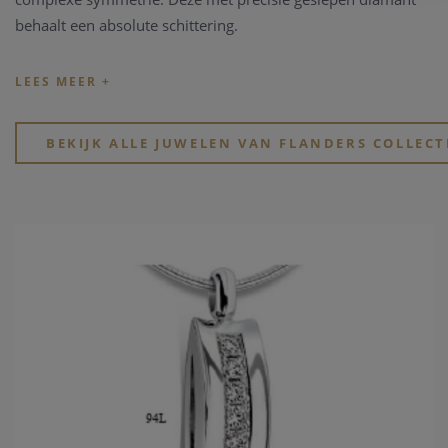
behaalt een absolute schittering.
The Flanders juwelen collectie is een juwelencollectie
gecreëerd rond deze befaamde "Flanders Cut". Het
koningshuis heeft enkele stukken in zijn bezit, zo is er zelfs
een hanger naar koningin Mathilde genoemd.
BEKIJK ALLE JUWELEN VAN FLANDERS COLLEC
Deze schitterende en exclusieve briljant collectie is te koop
bij Clem Vercammen, zowel offline als in onze online winkel.