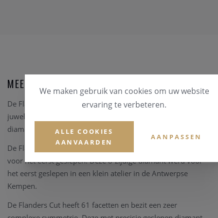
MEER OVER FLANDERS COLLECTION
We maken gebruik van cookies om uw website
De Flanders collection is een Belgische handgemaakte
ervaring te verbeteren.
juwelencollectie en maakt gebruik van een bijzondere
diamant.
ALLE COOKIES
AANPASSEN
AANVAARDEN
De Flanders Cut werd in 1983 ontworpen, maar pas in 1987
voor het eerst geslepen. Deze 8-zijdige diamant werd voor
het eerst geslepen in een klein atelier in de Antwerpse
Kempen.
De Flanders Cut heeft 61 facetten en bezit een zeer
complexe symmetrie. Deze met precisie geslepen diamant