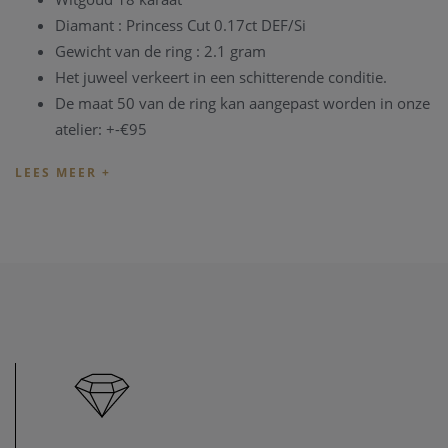
Diamant : Princess Cut 0.17ct DEF/Si
Gewicht van de ring : 2.1 gram
Het juweel verkeert in een schitterende conditie.
De maat 50 van de ring kan aangepast worden in onze
atelier: +-€95
Het juweel is aanwezig in onze zaak, u kaan steeds
vrijblijvend langskomen.
TIP:
U kan het juweel ook bezichtigen in onze zaak,
maar
informeer eerst
even dat het juweel toch nog op voorraad is
en niet net verkocht is.
Heeft u verder vragen omtrent dit juweel, of voor alle
andere vragen kan u steeds
contact
nemen. We zullen u
graag te woord staan.
Onze referentie: 1861/3158