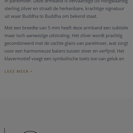
in parelmoer. Deze armband is vervaardigd uit hoogwaardig
sterling zilver en straalt de herkenbare, krachtige signatuur
uit waar Buddha to Buddha om bekend staat.
Met een breedte van 5 mm heeft deze armband een subtiele
maar toch aanwezige uitstraling. Het zilver wordt prachtig
gecombineerd met de zachte glans van parelmoer, wat zorgt
voor een harmonieuze balans tussen stoer en verfijnd. Het
klavermotief voegt een symbolische toets toe van geluk en
positiviteit, waardoor dit juweel extra betekenis krijgt.
De stevige baksluiting met veiligheidsacht garandeert een
comfortabele en betrouwbare pasvorm, geschikt voor
dagelijks gebruik. Dankzij het unisex ontwerp is deze
armband perfect voor iedereen die houdt van karaktervolle
sieraden met een tijdloze uitstraling.
De Buddha to Buddha Katja Clover Mother of Pearl armband
is een stijlvolle toevoeging aan elke sieradencollectie en laat