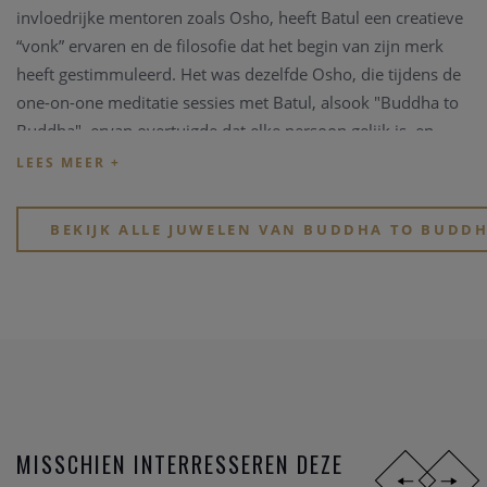
invloedrijke mentoren zoals Osho, heeft Batul een creatieve
“vonk” ervaren en de filosofie dat het begin van zijn merk
heeft gestimmuleerd. Het was dezelfde Osho, die tijdens de
one-on-one meditatie sessies met Batul, alsook "Buddha to
Buddha", ervan overtuigde dat elke persoon gelijk is, en
zodus werd het merk geboren.
CRAFTSMANSHIP
BEKIJK ALLE JUWELEN VAN BUDDHA TO BUDD
Het Indonesische eiland Bali is wereldwijd bekend voor zijn
superieur vakmanschap en daarom is deze plaats de
natuurlijke geboorteplaats voor onze iconische zilveren
sieraden. De traditionele ambachtslieden combineren
eeuwenoude vakmanschap, kennis en technieken voor de
productie van de beste en meest verbluffende matrix van
juwelen. Het is de liefde en aandacht door een echt persoon
dat een product een kostbaar juweel maakt, en het is dit
MISSCHIEN INTERRESSEREN DEZE
geloof dat Buddha tot Buddha drijft, juwelen te ontwikkelen