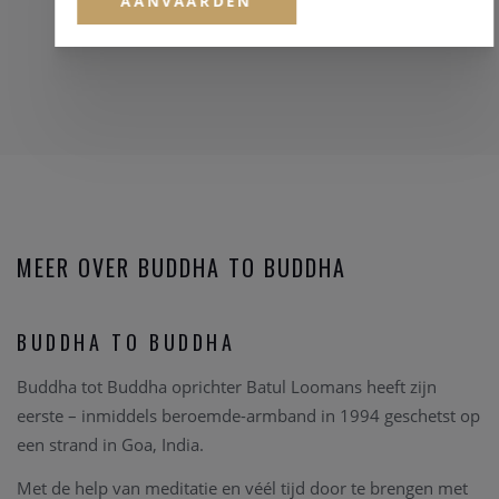
AANVAARDEN
MEER OVER BUDDHA TO BUDDHA
BUDDHA TO BUDDHA
Buddha tot Buddha oprichter Batul Loomans heeft zijn
eerste – inmiddels beroemde-armband in 1994 geschetst op
een strand in Goa, India.
Met de help van meditatie en véél tijd door te brengen met