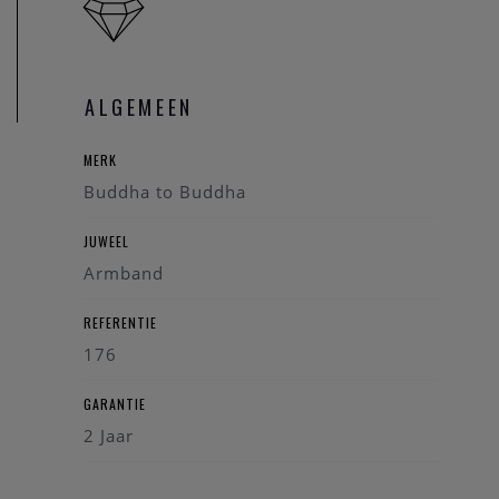
zich moeiteloos combineren met andere armbanden uit de
Katja-lijn voor een gelaagde, persoonlijke look.
ALGEMEEN
MERK
Buddha to Buddha
JUWEEL
Armband
REFERENTIE
176
GARANTIE
2 Jaar