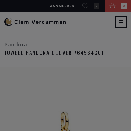
AANMELDEN
0
0
Togg
navig
Pandora
JUWEEL PANDORA CLOVER 764564C01