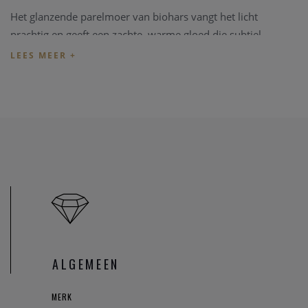
Het glanzende parelmoer van biohars vangt het licht
prachtig en geeft een zachte, warme gloed die subtiel
schittert bij elke beweging. Met de hand afgewerkt voor een
verfijnde uitstraling, voegt deze bedel een betekenisvol en
stijlvol accent toe aan je Pandora Moments of Pandora ME
collectie.
Met een compacte afmeting van 9 mm hoog, 8 mm breed
en 2,5 mm diep is deze bedel ideaal om solo te dragen of te
combineren met andere charms voor een persoonlijke,
gelukkige look.
Kenmerken
:
Merk: Pandora
Referentie: 764564C01
ALGEMEEN
Materiaal: Goud verguld met metaalmix
Steensoort: Biohars man-made parelmoer
MERK
Kleur: Wit / goudkleurig