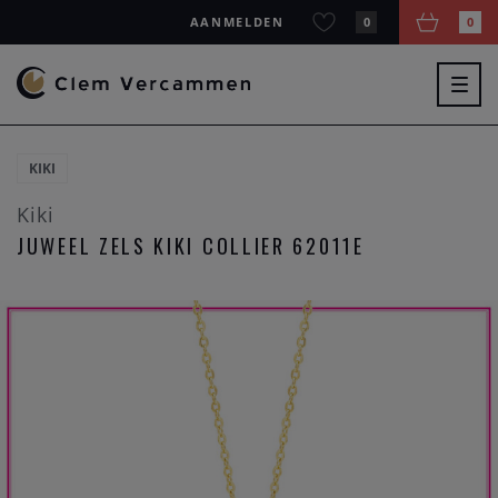
AANMELDEN
0
0
Togg
navig
KIKI
Kiki
JUWEEL ZELS KIKI COLLIER 62011E