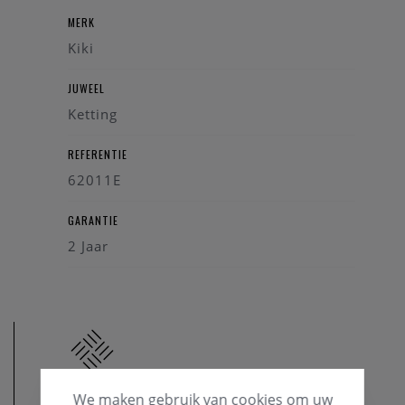
MERK
Kiki
JUWEEL
Ketting
REFERENTIE
62011E
GARANTIE
2 Jaar
We maken gebruik van cookies om uw