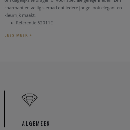
om dagelijks te dragen of voor speciale gelegenheden. Een
charmant en veilig sieraad dat iedere jonge look elegant en
kleurrijk maakt.
Referentie 62011E
Materiaal Zilver met geel pleetgoud
Hanger Hartvormig, roze met zirconium
Categorie Kinderketting
ALGEMEEN