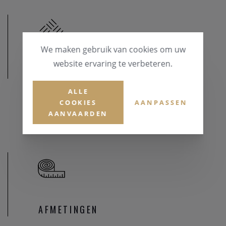
We maken gebruik van cookies om uw
website ervaring te verbeteren.
MATERIAAL
ALLE
MATERIAAL & KLEUR
COOKIES
AANPASSEN
Goud 18 karaat
AANVAARDEN
AFMETINGEN