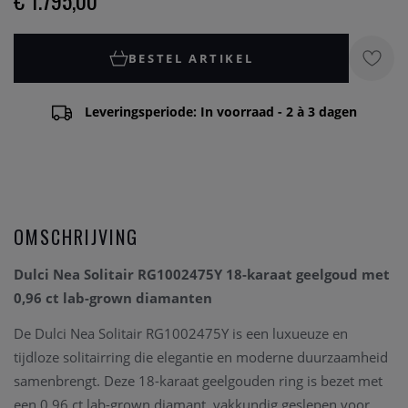
€ 1.795,00
BESTEL ARTIKEL
Leveringsperiode: In voorraad - 2 à 3 dagen
OMSCHRIJVING
Dulci Nea Solitair RG1002475Y 18-karaat geelgoud met
0,96 ct lab-grown diamanten
De Dulci Nea Solitair RG1002475Y is een luxueuze en
tijdloze solitairring die elegantie en moderne duurzaamheid
samenbrengt. Deze 18-karaat geelgouden ring is bezet met
een 0,96 ct lab-grown diamant, vakkundig geslepen voor