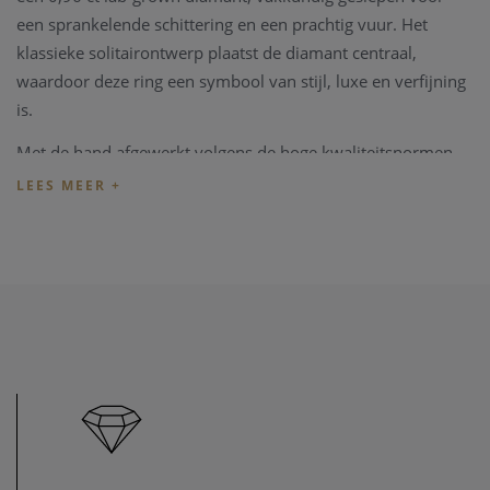
een sprankelende schittering en een prachtig vuur. Het
klassieke solitairontwerp plaatst de diamant centraal,
waardoor deze ring een symbool van stijl, luxe en verfijning
is.
Met de hand afgewerkt volgens de hoge kwaliteitsnormen
van Dulci Nea, behoudt het geelgoud zijn warme glans en
straalt de ring jarenlang een elegante schoonheid uit. Perfect
voor verlovingen, speciale gelegenheden of als opvallend
statement-sieraad voor dagelijks gebruik.
De Dulci Nea Solitair RG1002475Y combineert tijdloos
design, luxe en duurzaamheid in één schitterend sieraad dat
indruk maakt bij elke gelegenheid.
Belangrijkste kenmerken
Referentie: RG1002475Y