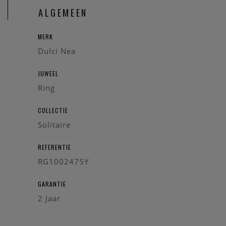
Materiaal: 18-karaat geelgoud
ALGEMEEN
Steentjes: Lab-grown diamant, 0,96 ct
Type: Solitair ring
MERK
Stijl: Tijdloos, elegant, luxueus
Dulci Nea
JUWEEL
Ring
COLLECTIE
Solitaire
REFERENTIE
RG1002475Y
GARANTIE
2 Jaar