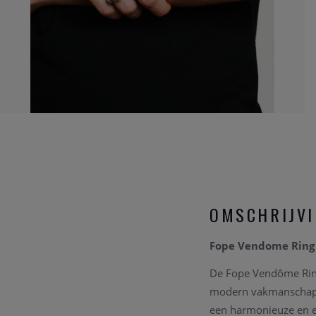
OMSCHRIJV
Fope Vendome Ring 
De Fope Vendôme Ring
modern vakmanschap co
een harmonieuze en el