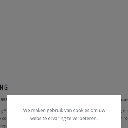
ING
55902AX_BB_R_XBX_00M rosé en wit goud met 0,10 ct dia
We maken gebruik van cookies om uw
 55902AX_BB_R_XBX_00M is een verfijnde en luxueuze ring die t
mbineert. Deze ring is vervaardigd uit een subtiele mix van ro
website ervaring te verbeteren.
egante uitstraling creëert.