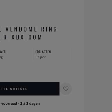
E VENDOME RING
_R_XBX_00M
UWEEL
EDELSTEEN
ng
Briljant
STEL ARTIKEL
 voorraad - 2 à 3 dagen