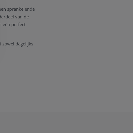
 een sprankelende
derdeel van de
 één perfect
zowel dagelijks