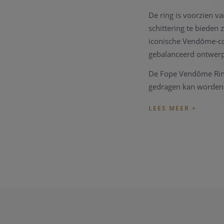
De ring is voorzien v
schittering te bieden
iconische Vendôme-co
gebalanceerd ontwerp
De Fope Vendôme Ring
gedragen kan worden a
Belangrijkste kenm
Referentie: 5
Materiaal: Rosé
Steentjes: 0,10 
Type: Ring
Collectie: Vend
Stijl: Elegant, t