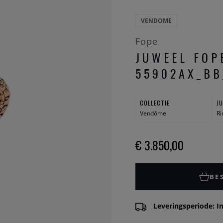
VENDOME
Fope
JUWEEL FOP
55902AX_BB
COLLECTIE
J
Vendôme
Ri
€ 3.850,00
BE
Leveringsperiode: In