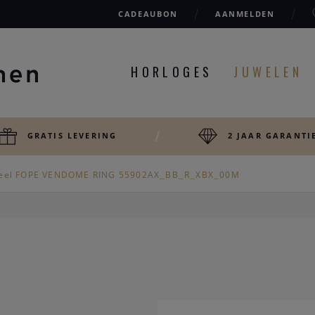
CADEAUBON
AANMELDEN
HORLOGES
JUWELEN
GRATIS LEVERING
2 JAAR GARANTI
eel FOPE VENDOME RING 55902AX_BB_R_XBX_00M