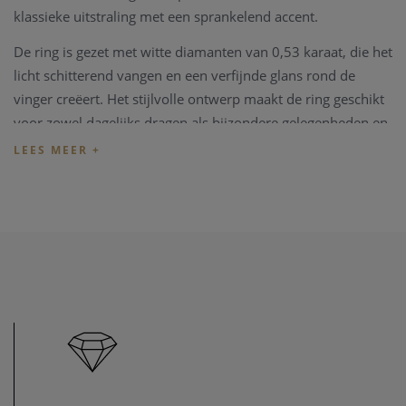
klassieke uitstraling met een sprankelend accent.
De ring is gezet met witte diamanten van 0,53 karaat, die het
licht schitterend vangen en een verfijnde glans rond de
vinger creëert. Het stijlvolle ontwerp maakt de ring geschikt
voor zowel dagelijks dragen als bijzondere gelegenheden en
voegt een elegante touch toe aan iedere look.
Dankzij het hoogwaardige 18-karaats witgoud is deze ring
duurzaam, comfortabel en een waardevol sieraad dat
jarenlang meegaat. Een tijdloos stuk dat eenvoudig kan
worden gecombineerd met andere sieraden.
Specificaties
Merk: Femme Adorée
Referentie: E08R0842W D53pt
Type: Ring
Materiaal: 18-karaats witgoud