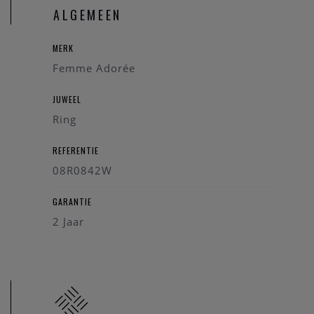
ALGEMEEN
Steen: Diamanten
Kleur steen: Wit
MERK
Karaat: 0,53 ct
Femme Adorée
JUWEEL
Ring
REFERENTIE
08R0842W
GARANTIE
2 Jaar