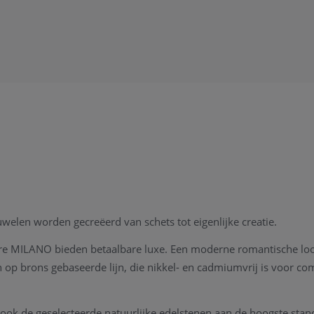
juwelen worden gecreëerd van schets tot eigenlijke creatie.
ure MILANO bieden betaalbare luxe. Een moderne romantische loo
p brons gebaseerde lijn, die nikkel- en cadmiumvrij is voor comf
 ook de geselecteerde natuurlijke edelstenen aan de hoogste stan