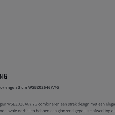
ING
Oorringen 3 cm WSBZ02646Y.YG
ngen WSBZ02646Y.YG combineren een strak design met een elegan
ijnde ovale oorbellen hebben een glanzend gepolijste afwerking die