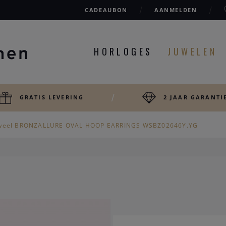
CADEAUBON
AANMELDEN
HORLOGES
JUWELEN
GRATIS LEVERING
2 JAAR GARANTI
weel BRONZALLURE OVAL HOOP EARRINGS WSBZ02646Y.YG