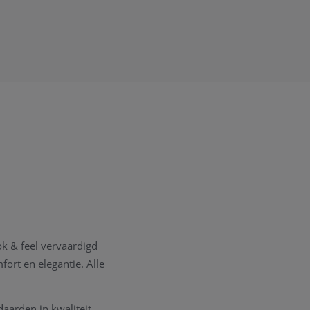
k & feel vervaardigd
ort en elegantie. Alle
daarden in kwaliteit