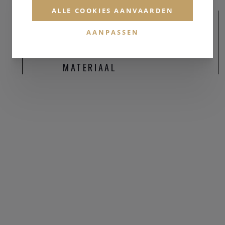
BZ02646Y.YG
ALLE COOKIES AANVAARDEN
n
AANPASSEN
en Rosé legering met 18 karaat geelgouden vergulding
kleur
MATERIAAL
lijst
m
sluiting
admiumvrij
produceerd in Italië