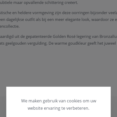
subtiele maar opvallende schittering creëert.
tische en heldere vormgeving zijn deze oorringen bijzonder veelz
een dagelijkse outfit als bij een meer elegante look, waardoor ze
ncollectie.
vaardigd uit de gepatenteerde Golden Rosé legering van Bronzall
ats geelgouden vergulding. De warme goudkleur geeft het juwee
 cm en een buisdikte van 6 mm hebben deze oorringen een elega
oelen. De bajonetsluiting zorgt bovendien voor een veilige en c
e juwelen werden ook deze oorbellen ontworpen en geproduceerd i
nschap en stijl. Daarnaast zijn ze nikkelvrij, cadmiumvrij en hypo
 gevoelige huidtypes.
We maken gebruik van cookies om uw
website ervaring te verbeteren.
re