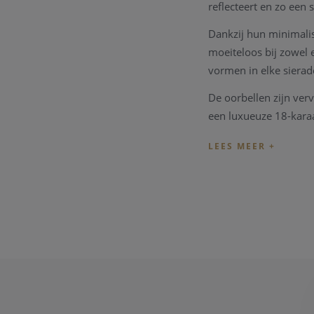
reflecteert en zo een 
Dankzij hun minimalis
moeiteloos bij zowel 
vormen in elke sierade
De oorbellen zijn ver
een luxueuze 18-kara
verfijnde uitstraling.
Met een lengte van 3
zonder zwaar aan te v
Zoals alle Bronzallur
voor kwaliteit, vakma
ook geschikt zijn voor
Specificaties
Merk: Bronzallu