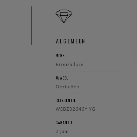
Referentie: WS
Type: Oorringe
Materiaal: Gold
Kleur: Geelgoud
Vorm: Ovaal
ALGEMEEN
Afwerking: Gepo
Lengte: 3 cm
MERK
Buisdikte: 6 m
Bronzallure
Gewicht: 5,9 g
Sluiting: Bajonet
JUWEEL
Nikkelvrij en c
Oorbellen
Hypoallergeen
Ontworpen en ge
REFERENTIE
WSBZ02646Y.YG
GARANTIE
2 Jaar