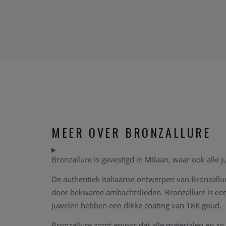
MEER OVER BRONZALLURE
Bronzallure is gevestigd in Milaan, waar ook alle 
De authentiek Italiaanse ontwerpen van Bronzall
door bekwame ambachtslieden. Bronzallure is een o
juwelen hebben een dikke coating van 18K goud.
Bronzallure zorgt ervoor dat alle materialen en zo