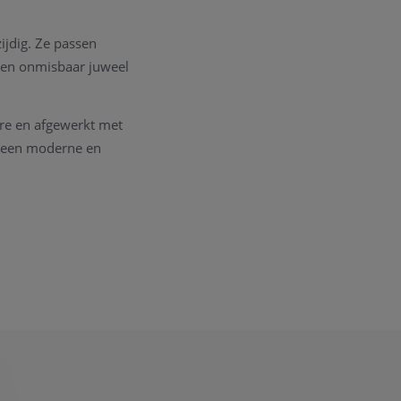
ijdig. Ze passen
 een onmisbaar juweel
ure en afgewerkt met
l een moderne en
nte aanwezigheid
omfortabele pasvorm.
n Italië, met oog
allergeen, waardoor ze