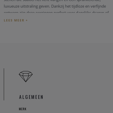
luxueuze uitstraling geven. Dankzij het tijdloze en verfijnde
ontwerp zijn deze oorringen perfect voor dagelijks dragen of
om een feestelijke outfit extra elegantie te geven.
Referentie
: SB40
Materiaal
: 925 sterling zilver met rhodiumafwerking
Afwerking
: Zirkonium stenen
Ontdek deze stijlvolle Gento oorringen online of kom langs
bij Juwelier Clem Vercammen voor persoonlijk advies.
ALGEMEEN
MERK