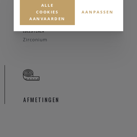
ALLE
MATERIAAL & KLEUR
COOKIES
AANPASSEN
Zilver 925
AANVAARDEN
EDELSTENEN
Zirconium
AFMETINGEN