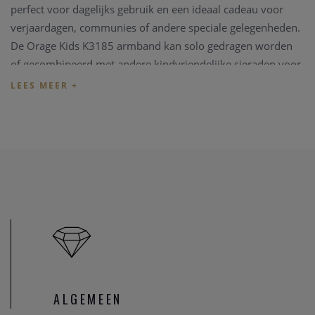
perfect voor dagelijks gebruik en een ideaal cadeau voor
verjaardagen, communies of andere speciale gelegenheden.
De Orage Kids K3185 armband kan solo gedragen worden
of gecombineerd met andere kindvriendelijke sieraden voor
een vrolijke en persoonlijke look.
Bij Juwelier Clem Vercammen worden alle Orage Kids
sieraden zorgvuldig geselecteerd en geleverd met de
kwaliteit en service die u van ons gewend bent.
Specificaties
Merk: Orage Kids
Referentie: K3185
Type: Kinderarmband
Materiaal: Zilver
Ontdek de Orage Kids K3185 armband bij Juwelier Clem
ALGEMEEN
Vercammen en voeg een stijlvol en speels accent toe aan de