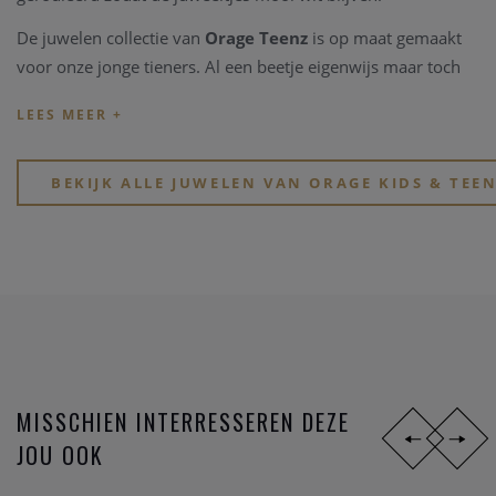
De juwelen collectie van
Orage Teenz
is op maat gemaakt
voor onze jonge tieners. Al een beetje eigenwijs maar toch
nog speelds en soms al tijdloos. De collectie van
Orage
Teenz
is ook vervaardigd uit zilver 925, en is soms hgezet
met schitternde Zirkonium steentjes.
BEKIJK ALLE JUWELEN VAN ORAGE KIDS & TEE
Met de collectie Orage Kids en Orage Teenz schenk je jou
oogappel een schitterend, waardevol, speels en stijlvol zilver
juweeltje.
MISSCHIEN INTERRESSEREN DEZE
JOU OOK