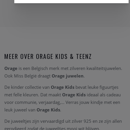
MEER OVER ORAGE KIDS & TEENZ
Orage
is een Belgisch merk met zilveren kwaliteitsjuwelen.
Ook Miss België draagt
Orage juwelen
.
De kinder collectie van
Orage Kids
bevat leuke figuurtjes
met felle kleuren. Dat maakt
Orage Kids
ideaal als cadeau
voor communie, verjaardag,... Verras jouw kindje met een
leuk juweel van
Orage Kids
.
De juweeltjes zijn vervaardigd uit zilver 925 en ze zijn allen
gerodieerd zodat de juweeltjes mooi wit blijven.