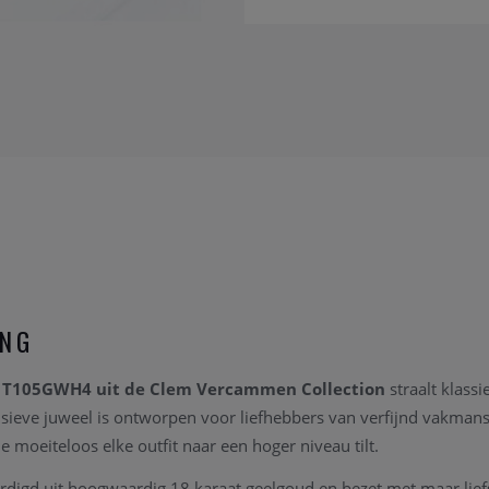
ING
T105GWH4 uit de Clem Vercammen Collection
straalt klassi
clusieve juweel is ontworpen voor liefhebbers van verfijnd vakma
ie moeiteloos elke outfit naar een hoger niveau tilt.
rdigd uit hoogwaardig 18 karaat geelgoud en bezet met maar lief