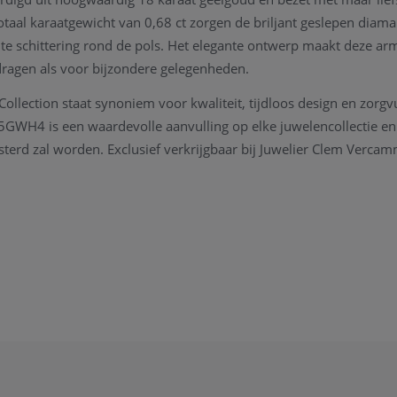
taal karaatgewicht van 0,68 ct zorgen de briljant geslepen diam
te schittering rond de pols. Het elegante ontwerp maakt deze ar
dragen als voor bijzondere gelegenheden.
lection staat synoniem voor kwaliteit, tijdloos design en zorgv
H4 is een waardevolle aanvulling op elke juwelencollectie en 
sterd zal worden. Exclusief verkrijgbaar bij Juwelier Clem Verca
 Vercammen Collection
band
araat geelgoud
amanten
en: 140
icht: 0,68 ct
kleurig
R4111T105GWH4