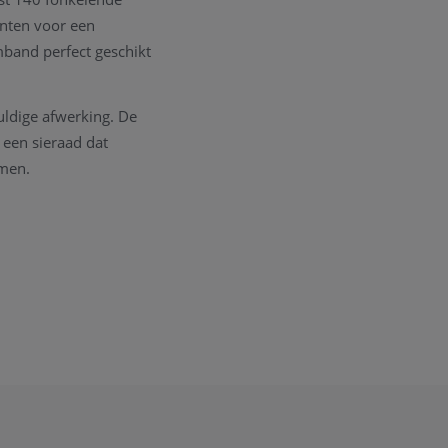
anten voor een
mband perfect geschikt
uldige afwerking. De
een sieraad dat
mmen.