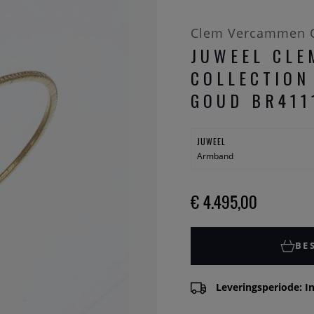
Clem Vercammen C
JUWEEL CL
COLLECTION
GOUD BR411
JUWEEL
Armband
€ 4.495,00
BE
Leveringsperiode: In