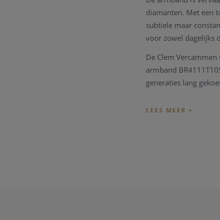
diamanten. Met een to
subtiele maar constan
voor zowel dagelijks 
De Clem Vercammen Col
armband BR4111T105GW
generaties lang gekoe
Specificaties
Collectie: Clem
Categorie: Arm
Materiaal: 18 k
Edelstenen: Di
Aantal diamant
Totaal karaatgew
Kleur: Geelgoud
Referentie: B