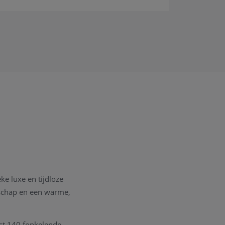
eke luxe en tijdloze
nschap en een warme,
st 140 fonkelende