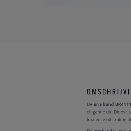
OMSCHRIJV
De
armband BR4111
elegantie uit. Dit ex
luxueuze uitstraling d
De armband is vervaa