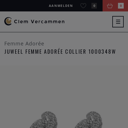
AANMELDEN
0
0
Togg
navig
Femme Adorée
JUWEEL FEMME ADORÉE COLLIER 10O0348W