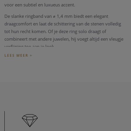
voor een subtiel en luxueus accent.
De slanke ringband van ⌀ 1,4 mm biedt een elegant
draagcomfort en laat de schittering van de stenen volledig
tot hun recht komen. Of je deze ring solo draagt of
combineert met andere juwelen, hij voegt altijd een vleugje
verfijning toe aan je look.
Een moderne klassieker die elke sieradencollectie compleet
maakt — exclusief verkrijgbaar bij Juwelier Clem
Vercammen.
Specificaties
:
Type goud: 14 karaat geel goud
Type zetting: Pavé-zetting
Type steen: Zirkonia
Steenkleur: Helder
Grootte detail: 4,7 mm x 4,7 mm
Diameter ringband: ⌀ 1,4 mm