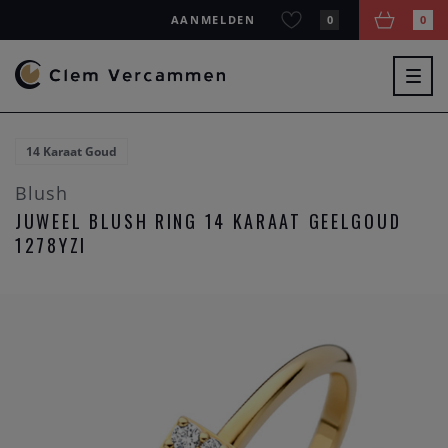
AANMELDEN
0
0
Togg
navig
14 Karaat Goud
Blush
JUWEEL BLUSH RING 14 KARAAT GEELGOUD
1278YZI