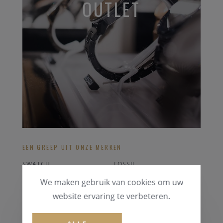
OUTLET
EEN GREEP UIT ONZE MERKEN
SWATCH
FOSSIL
CHOPARD
BREITLING
We maken gebruik van cookies om uw
LOTUS
FESTINA
website ervaring te verbeteren.
ALLE OUTLET