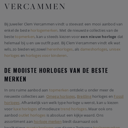
VERCAMMEN
Bij Juwelier Clem Vercammen vindt u steevast een mooi aanbod van
enkel de beste
horlogemerken
. Met de nieuwste collecties van de
beste
topmerken
, kan u steeds kiezen voor
een nieuw horloge
dat
helemaal bij u en uw outfit past. Bij Clem Vercammen vindt elk wat
wils, zo bieden wij zowel
herenhorloges
, als
dameshorloges
,
unisex
horloges
en
horloges voor kinderen
.
DE MOOISTE HORLOGES VAN DE BESTE
MERKEN
In ons ruime aanbod aan
topmerken
ontdekt u onder meer de
nieuwste collecties aan
Omega horloges
,
Breitling
horloges en
Fossil
horloges
. Afhankelijk van welk type horloge u wenst, kan u kiezen
voor
luxe horloges
of modieuze
trend horloges
. Maar ook ons
aanbod
outlet horloges
is absoluut een kijkje waard. Ons
assortiment aan
horloge merken
biedt daarnaast ook
kwalitatieve
quartz horloges
van diverse Zwitserse
horlogemerken
.