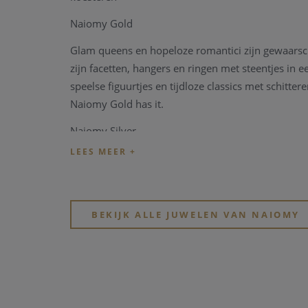
Naiomy Gold
Glam queens en hopeloze romantici zijn gewaarsc
zijn facetten, hangers en ringen met steentjes in 
speelse figuurtjes en tijdloze classics met schitter
Naiomy Gold has it.
Naiomy Silver
Als jong Belgisch merk verenigt Naiomy zilver hoo
leer in een verfrissende collectie ringen, halsket
Naiomy Princess
BEKIJK ALLE JUWELEN VAN NAIOMY
De collectie bestaat uit een gamma zilver en een r
kunnen kiezen uit de fijnste armbandjes, de schatt
knopjes en de leukste kettinkjes. De motiefjes die
beertjes, strikjes, kersjes, dolfijntjes, bloemetjes, 
Assepoesjes zijn er zelfs roze schoentjes die doen