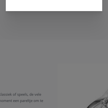
klassiek of speels, de vele
oment een pareltje om te