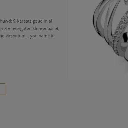
huwd: 9-karaats goud in al
een zonovergoten kleurenpallet,
end zirconium... you name it,
fdzakelijk met zirconium en
tingen, oorringen en armbanden.
eeks in goud. Kleine prinsesjes
igste oorhangertjes of –
 de revue passeren zijn
klavertjes... en voor kleine
 denken aan het glazen muiltje.