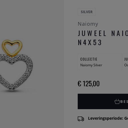
SILVER
Naiomy
JUWEEL NAI
N4X53
COLLECTIE
J
Naiomy Silver
Oo
€ 125,00
BE
Leveringsperiode: G